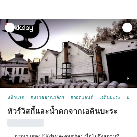
unread
notifications
5
หน้าแรก
สหราชอาณาจักร
สกอตแลนด์
เอดินบะระ
บอนน
ทัวร์วิสกี้และน้ำตกจากเอดินบะระ
กรุณาแสดง KKday e-voucher เมื่อไปถึงสถานที่