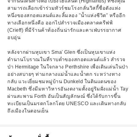
จากนั้นเดินทางต่อไปยังไฮแลนด์ (Highlands) ที่ซึ่งคุณ
สามารถเลือกเข้าร่วมทัวร์ชมโรงกลั่นวิสกี้ชื่อดังแห่ง
หนึ่งของสกอตแลนด์และลิ้มลอง "น้ำแห่งชีวิต" หรืออีก
ทางเลือกหนึ่งคือ ออกไปสำรวจเมืองตลาดครีฟฟ์
(Crieff) ที่มีร้านค้าท้องถิ่นน่ารักและคาเฟ่บรรยากาศ
อบอุ่น
หลังจากผ่านหุบเขา Sma' Glen ซึ่งเป็นหุบเขาแห่ง
ตำนานโบราณในที่ราบต่ำของสกอตแลนด์แล้ว สำรวจ
ป่า Hermitage ในใจกลาง Perthshire เพื่อเดินเล่นในป่า
อย่างสบายๆ ท่ามกลางแม่น้ำและน้ำตก ระหว่างทาง
กลับ แวะเยี่ยมชมหมู่บ้าน Dunkeld ในดินแดนของ
Macbeth ซึ่งมีมหาวิหารอันงดงามตั้งอยู่ริมฝั่งแม่น้ำ Tay
ผ่านสะพาน Forth อันเป็นสัญลักษณ์ ซึ่งได้รับการขึ้น
ทะเบียนเป็นมรดกโลกโดย UNESCO และเดินทางกลับ
ถึงเมืองในตอนเย็น