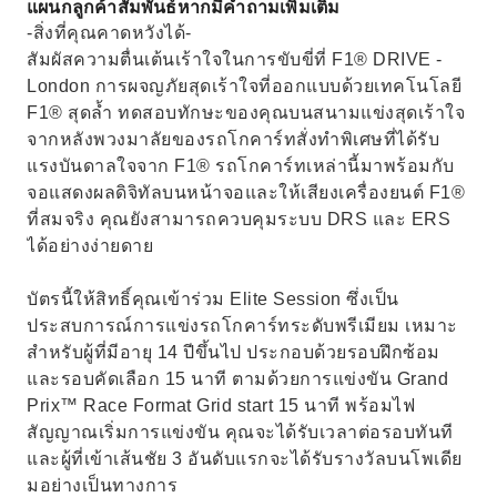
แผนกลูกค้าสัมพันธ์หากมีคำถามเพิ่มเติม
-สิ่งที่คุณคาดหวังได้-
สัมผัสความตื่นเต้นเร้าใจในการขับขี่ที่ F1® DRIVE -
London การผจญภัยสุดเร้าใจที่ออกแบบด้วยเทคโนโลยี
F1® สุดล้ำ ทดสอบทักษะของคุณบนสนามแข่งสุดเร้าใจ
จากหลังพวงมาลัยของรถโกคาร์ทสั่งทำพิเศษที่ได้รับ
แรงบันดาลใจจาก F1® รถโกคาร์ทเหล่านี้มาพร้อมกับ
จอแสดงผลดิจิทัลบนหน้าจอและให้เสียงเครื่องยนต์ F1®
ที่สมจริง คุณยังสามารถควบคุมระบบ DRS และ ERS
ได้อย่างง่ายดาย
บัตรนี้ให้สิทธิ์คุณเข้าร่วม Elite Session ซึ่งเป็น
ประสบการณ์การแข่งรถโกคาร์ทระดับพรีเมียม เหมาะ
สำหรับผู้ที่มีอายุ 14 ปีขึ้นไป ประกอบด้วยรอบฝึกซ้อม
และรอบคัดเลือก 15 นาที ตามด้วยการแข่งขัน Grand
Prix™ Race Format Grid start 15 นาที พร้อมไฟ
สัญญาณเริ่มการแข่งขัน คุณจะได้รับเวลาต่อรอบทันที
และผู้ที่เข้าเส้นชัย 3 อันดับแรกจะได้รับรางวัลบนโพเดีย
มอย่างเป็นทางการ