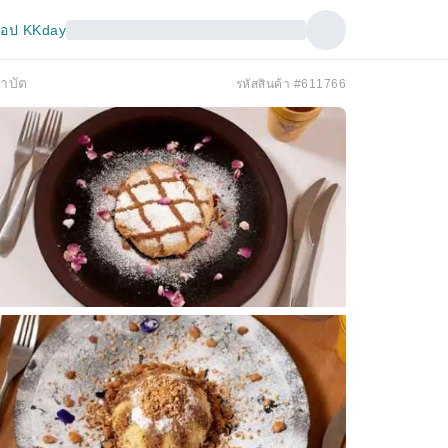
อป KKday
าบัต
รหัสสินค้า #611766