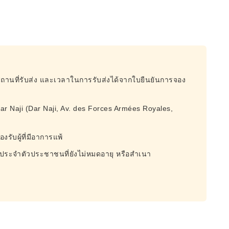
สถานที่รับส่ง และเวลาในการรับส่งได้จากใบยืนยันการจอง
ar Naji (Dar Naji, Av. des Forces Armées Royales,
งรับผู้ที่มีอาการแพ้
รประจำตัวประชาชนที่ยังไม่หมดอายุ หรือสำเนา