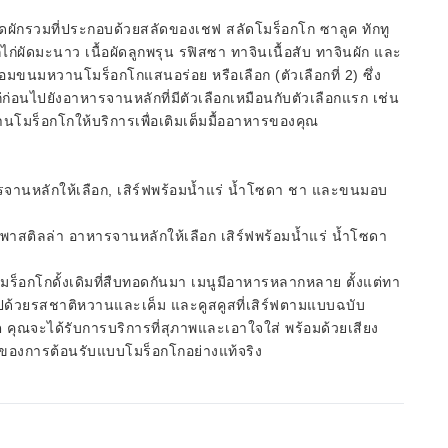
ยสลัดผักรวมที่ประกอบด้วยสลัดของเชฟ สลัดโมร็อกโก ซาลูค ทักทู
ัดมะนาว เนื้อผัดลูกพรุน รฟิสซา ทาจินเนื้อสับ ทาจินผัก และ
มขนมหวานโมร็อกโกแสนอร่อย หรือเลือก (ตัวเลือกที่ 2) ซึ่ง
ก่ก่อนไปยังอาหารจานหลักที่มีตัวเลือกเหมือนกับตัวเลือกแรก เช่น
นโมร็อกโกให้บริการเพื่อเติมเต็มมื้ออาหารของคุณ
าหารจานหลักให้เลือก, เสิร์ฟพร้อมน้ำแร่ น้ำโซดา ชา และขนมอบ
ไก่พาสติลล่า อาหารจานหลักให้เลือก เสิร์ฟพร้อมน้ำแร่ น้ำโซดา
็อกโกดั้งเดิมที่สืบทอดกันมา เมนูมีอาหารหลากหลาย ตั้งแต่ทา
่นไปด้วยรสชาติหวานและเค็ม และคูสคูสที่เสิร์ฟตามแบบฉบับ
ณจะได้รับการบริการที่สุภาพและเอาใจใส่ พร้อมด้วยเสียง
ท้ของการต้อนรับแบบโมร็อกโกอย่างแท้จริง