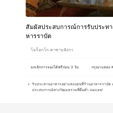
สัมผัสประสบการณ์การรับประทาน
หารราบัต
โมร็อกโก
คาซาบลังกา
-
ยกเลิกการจองได้ฟรีก่อน 3 วัน
กรุณาแสดง KK
รับประทานอาหารอย่างสงบสุขที่ร้านอาหารราบัต เพ
ประสบการณ์ทางวัฒนธรรมที่ดื่มด่ำ จองเลย!