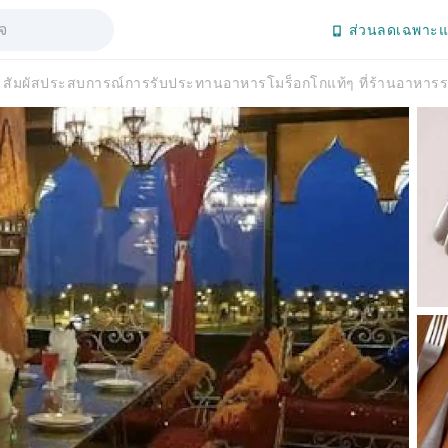
ส่วนลดเฉพาะแ
สัมผัสประสบการณ์การรับประทานอาหารโมร็อกโกแท้ๆ ที่ร้านอาหารร