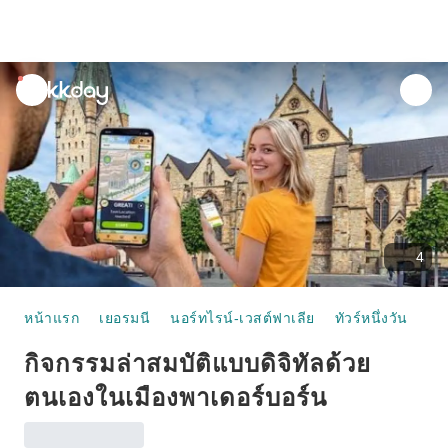
unread
notifications
4
หน้าแรก
เยอรมนี
นอร์ทไรน์-เวสต์ฟาเลีย
ทัวร์หนึ่งวัน
กิ
กิจกรรมล่าสมบัติแบบดิจิทัลด้วย
ตนเองในเมืองพาเดอร์บอร์น