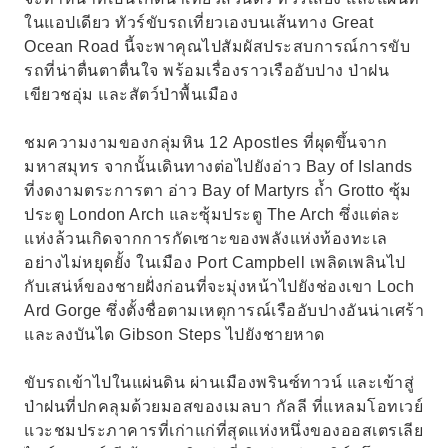
ในแอปเดียว ทัวร์ขับรถเที่ยวเองบนเส้นทาง Great
Ocean Road นี้จะพาคุณไปสัมผัสประสบการณ์การขับ
รถที่น่าตื่นตาตื่นใจ พร้อมเรื่องราวเรืออับปาง ป่าฝน
เขียวชอุ่ม และสัตว์ป่าพื้นเมือง
ชมความงามของกลุ่มหิน 12 Apostles ที่ผุดขึ้นจาก
มหาสมุทร จากนั้นเดินทางต่อไปยังอ่าว Bay of Islands
ที่งดงามตระการตา อ่าว Bay of Martyrs ถ้ำ Grotto ซุ้ม
ประตู London Arch และซุ้มประตู The Arch ซึ่งแต่ละ
แห่งล้วนเกิดจากการกัดเซาะของพลังแห่งท้องทะเล
อย่างไม่หยุดยั้ง ในเมือง Port Campbell เพลิดเพลินไป
กับเสน่ห์ของชายฝั่งก่อนที่จะมุ่งหน้าไปยังช่องเขา Loch
Ard Gorge ซึ่งตั้งชื่อตามเหตุการณ์เรืออับปางอันน่าเศร้า
และลงบันได Gibson Steps ไปยังชายหาด
ขับรถเข้าไปในแผ่นดิน ผ่านเมืองพรินซ์ทาวน์ และเข้าสู่
ป่าฝนที่ปกคลุมด้วยมอสของเมลบา กัลลี ที่แหลมโอทเวย์
แวะชมประภาคารที่เก่าแก่ที่สุดแห่งหนึ่งของออสเตรเลีย