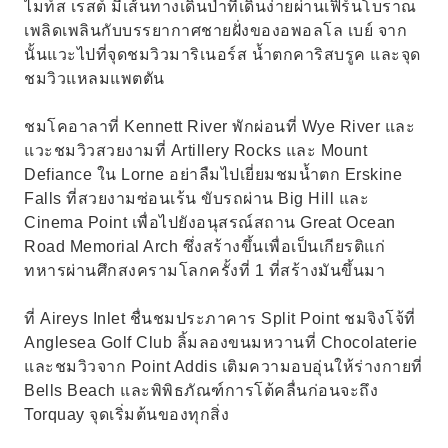
ไมท์ส เรสต์ มีเส้นทางเดินป่าที่เดินง่ายผ่านเฟิร์นโบราณ
เพลิดเพลินกับบรรยากาศชายฝั่งของอพอลโล เบย์ จาก
นั้นแวะไปที่จุดชมวิวมาริเนอร์ส น้ำตกคาริสบรูค และจุด
ชมวิวแหลมแพตตัน
ชมโคอาลาที่ Kennett River พักผ่อนที่ Wye River และ
แวะชมวิวสวยงามที่ Artillery Rocks และ Mount
Defiance ใน Lorne อย่าลืมไปเยี่ยมชมน้ำตก Erskine
Falls ที่สวยงามซ่อนเร้น ขับรถผ่าน Big Hill และ
Cinema Point เพื่อไปยังอนุสรณ์สถาน Great Ocean
Road Memorial Arch ซึ่งสร้างขึ้นเพื่อเป็นเกียรติแก่
ทหารผ่านศึกสงครามโลกครั้งที่ 1 ที่สร้างมันขึ้นมา
ที่ Aireys Inlet ชื่นชมประภาคาร Split Point ชมจิงโจ้ที่
Anglesea Golf Club ลิ้มลองขนมหวานที่ Chocolaterie
และชมวิวจาก Point Addis เติมความอบอุ่นให้ร่างกายที่
Bells Beach และพิพิธภัณฑ์การโต้คลื่นก่อนจะถึง
Torquay จุดเริ่มต้นของทุกสิ่ง