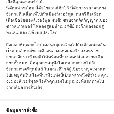
-สิ่งที่คุณคาดหวังได้-
นี่คือแฟลชม็อบ นี่คือไซเลนต์ดิสโก้ นี่คือการจลาจลทาง
จังหวะที่เคลื่อนที่ไปทั่วเมืองลิเวอร์พูล! ดนตรีคือเลือด
เนื้อเชื้อไขของลิเวอร์พูล มันซึมซาบจากจิตวิญญาณของ
ชาวสเกาเซอร์ ไหลลงสู่แม่น้ำเมอร์ซีย์ ดังกึกก้องออกสู่
ทะเล…และเปลี่ยนแปลงโลก
ถึงเวลาที่คุณจะได้ร่วมสนุกสุดเหวี่ยงไปกับเสียงเพลงอัน
เป็นเอกลักษณ์ของเมืองหลวงแห่งดนตรีของสหราช
อาณาจักร เตรียมตัวให้พร้อมที่จะปลดปล่อยความเขิน
อายทั้งหมด เมื่อคุณสวมหูฟังไฮเทคและสนุกไปกับ
จังหวะดนตรีสุดมันส์ ในขณะที่ไกด์ผู้เชี่ยวชาญจะพาคุณ
ไปผจญภัยในเมืองที่น่าทึ่งแห่งนี้เป็นเวลาหนึ่งชั่วโมง คุณ
จะมองลิเวอร์พูลหรือตัวคุณเองในมุมมองที่แตกต่างไป
จากเดิมอย่างสิ้นเชิง!
ข้อมูลการสั่งซื้อ