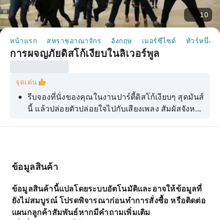
10
หน้าแรก
สหราชอาณาจักร
อังกฤษ
เมอร์ซีไซด์
ทัวร์หนึ่งวั
การผจญภัยดิสโก้เงียบในลิเวอร์พูล
จุดเด่น
รีบจองที่นั่งของคุณในงานปาร์ตี้ดิสโก้เงียบๆ สุดมันส์
นี้ แล้วปล่อยตัวปล่อยใจไปกับเสียงเพลง สัมผัสจังหวะ
และสนุกไปกับการเดินเล่นรอบเมืองลิเวอร์พูล
ข้อมูลสินค้า
ข้อมูลสินค้านี้แปลโดยระบบอัตโนมัติและอาจให้ข้อมูลที่
ยังไม่สมบูรณ์ โปรดพิจารณาก่อนทำการสั่งซื้อ หรือติดต่อ
แผนกลูกค้าสัมพันธ์หากมีคำถามเพิ่มเติม