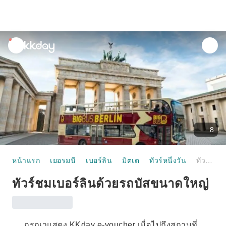
unread
notifications
8
หน้าแรก
เยอรมนี
เบอร์ลิน
มิตเต
ทัวร์หนึ่งวัน
ทัวร์ชมเบอร์ลินด้วยรถบัสขนาดใหญ่
ทัวร์ชมเบอร์ลินด้วยรถบัสขนาดใหญ่
กรุณาแสดง KKday e-voucher เมื่อไปถึงสถานที่