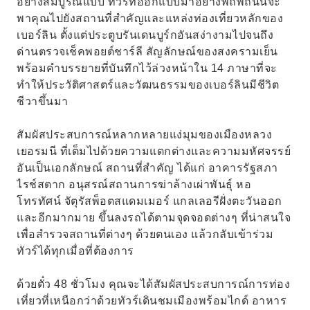
อย่างสมบูรณ์แบบ ทัวร์ที่ออกแบบมาอย่างพิถีพิถันนี้จะ
พาคุณไปยังสถานที่สำคัญและแหล่งท่องเที่ยวหลักของ
เบอร์ลิน ตั้งแต่ประตูบรันเดนบูร์กอันสง่างามไปจนถึง
ด่านตรวจเช็คพอยต์ชาร์ลี สัญลักษณ์ของสงครามเย็น
พร้อมคำบรรยายที่บันทึกไว้ล่วงหน้าใน 14 ภาษาที่จะ
ทำให้ประวัติศาสตร์และวัฒนธรรมของเบอร์ลินมีชีวิต
ชีวาขึ้นมา
สัมผัสประสบการณ์หลากหลายแง่มุมของเมืองหลวง
เยอรมนี ที่เต็มไปด้วยความแตกต่างและความมหัศจรรย์
อันเป็นเอกลักษณ์ สถานที่สำคัญ ได้แก่ อาคารรัฐสภา
ไรช์สตาก อนุสรณ์สถานการฆ่าล้างเผ่าพันธุ์ หอ
โทรทัศน์ จัตุรัสพ็อตสแดมเมอร์ แกลเลอรีฝั่งตะวันออก
และอีกมากมาย ขึ้นลงรถได้ตามจุดจอดต่างๆ ที่น่าสนใจ
เพื่อสำรวจสถานที่ต่างๆ ด้วยตนเอง แล้วกลับเข้าร่วม
ทัวร์ได้ทุกเมื่อที่ต้องการ
ด้วยตั๋ว 48 ชั่วโมง คุณจะได้สัมผัสประสบการณ์การท่อง
เที่ยวที่เหนือกว่าด้วยทัวร์เดินชมเมืองพร้อมไกด์ อาหาร