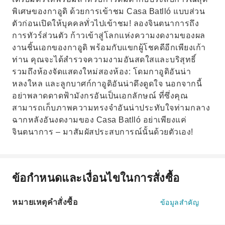
พิเศษของกาอูดิ ด้วยการเข้าชม Casa Batlló แบบส่วน
ตัวก่อนเปิดให้บุคคลทั่วไปเข้าชม! ลองจินตนาการถึง
การทัวร์ส่วนตัว ก้าวเข้าสู่โลกแห่งความงดงามของผล
งานชิ้นเอกของกาอูดิ พร้อมกับแขกผู้โชคดีอีกเพียงเก้า
ท่าน คุณจะได้สำรวจความงามอันสดใสและบริสุทธิ์
รวมถึงห้องจัดแสดงใหม่สองห้อง: โดมกาอูดิอันน่า
หลงใหล และลูกบาศก์กาอูดิอันน่าดึงดูดใจ นอกจากนี้
อย่าพลาดดาดฟ้ามังกรอันเป็นเอกลักษณ์ ที่ซึ่งคุณ
สามารถเก็บภาพความทรงจำอันน่าประทับใจท่ามกลาง
ฉากหลังอันงดงามของ Casa Batlló อย่าเพียงแค่
จินตนาการ – มาสัมผัสประสบการณ์นั้นด้วยตัวเอง!
ข้อกำหนดและเงื่อนไขในการสั่งซื้อ
หมายเหตุคำสั่งซื้อ
ข้อมูลสำคัญ