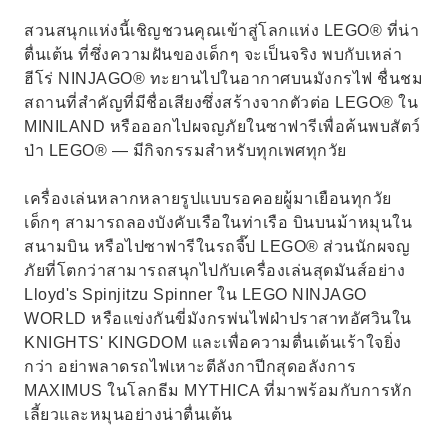
สวนสนุกแห่งนี้เชิญชวนคุณเข้าสู่โลกแห่ง LEGO® ที่น่า
ตื่นเต้น ที่ซึ่งความฝันของเด็กๆ จะเป็นจริง พบกับเหล่า
ฮีโร่ NINJAGO® ทะยานไปในอากาศบนมังกรไฟ ชื่นชม
สถานที่สำคัญที่มีชื่อเสียงซึ่งสร้างจากตัวต่อ LEGO® ใน
MINILAND หรือออกไปผจญภัยในซาฟารีเพื่อค้นพบสัตว์
ป่า LEGO® — มีกิจกรรมสำหรับทุกเพศทุกวัย
เครื่องเล่นหลากหลายรูปแบบรอคอยผู้มาเยือนทุกวัย
เด็กๆ สามารถลองบังคับเรือในท่าเรือ บินบนม้าหมุนใน
สนามบิน หรือไปซาฟารีในรถจี๊ป LEGO® ส่วนนักผจญ
ภัยที่โตกว่าสามารถสนุกไปกับเครื่องเล่นสุดมันส์อย่าง
Lloyd's Spinjitzu Spinner ใน LEGO NINJAGO
WORLD หรือแข่งกันขี่มังกรพ่นไฟฝ่าปราสาทอัศวินใน
KNIGHTS' KINGDOM และเพื่อความตื่นเต้นเร้าใจยิ่ง
กว่า อย่าพลาดรถไฟเหาะตีลังกาปีกสุดอลังการ
MAXIMUS ในโลกธีม MYTHICA ที่มาพร้อมกับการหัก
เลี้ยวและหมุนอย่างน่าตื่นเต้น