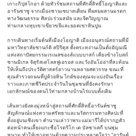
เกาะกิปุสโกอา ด้วยทัวร์ชมสถานที่ศักดิ์สิทธิ์โอญาติและ
อารันซาซู จากเมืองซานเซบาสเตียน ที่ผสมผสานมรดก
ทางวัฒนธรรม ศิลปะร่วมสมัย และจิตวิญญาณ
ท่ามกลางหุบเขาเขียวขจีและยอดเขาหินปูน
การเดินทางเริ่มต้นที่เมืองโอญาติ เมืองอนุสรณ์สถานที่มี
มหาวิทยาลัยซานก์ติ สปิริตุส ตั้งตระหง่านเป็นดั่งอัญมณี
แห่งสถาปัตยกรรมเรเนสซองส์แบบบาสก์ เคียงข้างโบสถ์
ซานมิเกล จัตุรัสเดโลสฟูเอรอส และวังอันโอ่อ่าที่สะท้อน
ให้เห็นถึงประวัติศาสตร์ยาวนานหลายศตวรรษ ขณะที่
คุณสำรวจถนนที่ปูด้วยหิน ไกด์ของคุณจะแบ่งปันเรื่อง
ราวและภาพชีวิตประจำวันในชุมชนที่ยังคงรักษา
เอกลักษณ์ของตนไว้ท่ามกลางบ้านไร่แบบดั้งเดิม
เส้นทางยังคงมุ่งหน้าสู่สถานที่ศักดิ์สิทธิ์อารันต์ซาซู
สัญลักษณ์แห่งความศรัทธาและนวัตกรรมทางศิลปะที่
ตั้งอยู่บนเชิงเขา ตำนานเล่าว่าพระแม่มารีได้ปรากฏตัว
ต่อหน้าคนเลี้ยงแกะชื่อโรดริโก เด บัลซาเตกี บนพุ่ม
หนาม ทำให้เขาอุทานด้วยความประหลาดใจว่า “อารันต์