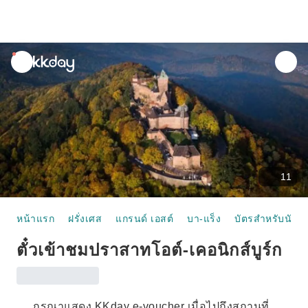
unread
notifications
11
หน้าแรก
ฝรั่งเศส
แกรนด์ เอสต์
บา-แร็ง
บัตรสำหรับนักท่อ
ตั๋วเข้าชมปราสาทโอต์-เคอนิกส์บูร์ก
กรุณาแสดง KKday e-voucher เมื่อไปถึงสถานที่