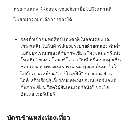
กรุณาแสดง KKday e-voucher เมื่อไปถึงสถานที่
ไม่สามารถยกเลิกการจองได้
จองตั๋วเข้าชมหอศิลป์แห่งชาติในลอนดอนและ
เพลิดเพลินไปกับทัวร์เสียงบรรยายด้วยตนเอง ดื่มด่ำ
ไปกับยุคเรเนสซองส์กับภาพเขียน "พระแม่มารีแห่ง
โขดหิน" ของเลโอนาร์โด ดา วินชี หรือหากคุณชื่น
ชอบภาพวาดของเนเธอร์แลนด์ คุณจะตื่นตาตื่นใจ
ไปกับภาพเหมือน "อาร์โนลฟินี" ของแยน ฟาน
ไอค์ หรือเรียนรู้เกี่ยวกับยุคทองของเนเธอร์แลนด์
กับภาพเขียน "สตรีผู้ยืนเล่นเวอร์จินัล" ของโย
ฮันเนส เวอร์เมียร์
บัตรเข้าแหล่งท่องเที่ยว