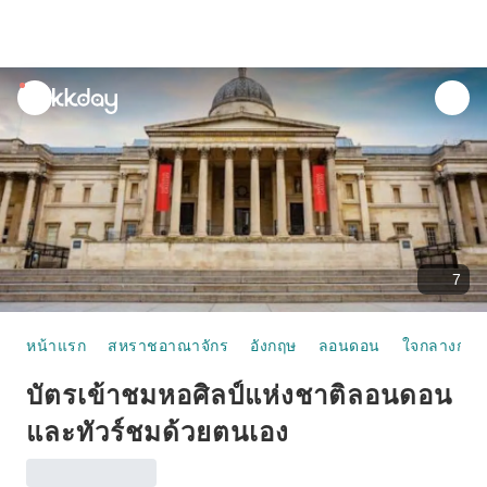
unread
notifications
7
หน้าแรก
สหราชอาณาจักร
อังกฤษ
ลอนดอน
ใจกลางกรุ
บัตรเข้าชมหอศิลป์แห่งชาติลอนดอน
และทัวร์ชมด้วยตนเอง