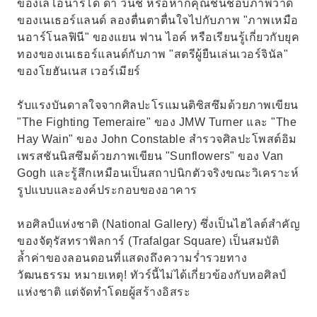
ของเลโอนาร์โด ดา วินชี หรือหากคุณชื่นชอบภาพวาด
ของเนเธอร์แลนด์ ลองตื่นตาตื่นใจไปกับภาพ "ภาพเหมือ
นอาร์โนลฟินี" ของแยน ฟาน ไอค์ หรือเรียนรู้เกี่ยวกับยุค
ทองของเนเธอร์แลนด์กับภาพ "สตรีผู้ยืนเล่นเวอร์จินัล"
ของโยฮันเนส เวอร์เมียร์
รับแรงบันดาลใจจากศิลปะโรแมนติซิสซึมด้วยภาพเขียน
"The Fighting Temeraire" ของ JMW Turner และ "The
Hay Wain" ของ John Constable สำรวจศิลปะโพสต์อิม
เพรสชันนิสซึมด้วยภาพเขียน "Sunflowers" ของ Van
Gogh และรู้สึกเหมือนเป็นสถาปนิกตัวจริงขณะวิเคราะห์
รูปแบบและองค์ประกอบของอาคาร
หอศิลป์แห่งชาติ (National Gallery) ซึ่งเป็นไฮไลต์สำคัญ
ของจัตุรัสทราฟัลการ์ (Trafalgar Square) เป็นสมบัติ
ล้ำค่าของลอนดอนที่แสดงถึงความร่ำรวยทาง
วัฒนธรรม หมายเหตุ! ทัวร์นี้ไม่ได้เกี่ยวข้องกับหอศิลป์
แห่งชาติ แต่จัดทำโดยผู้สร้างอิสระ