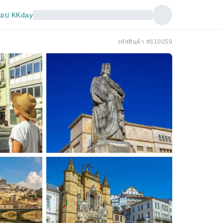
อป KKday
รหัสสินค้า #610059