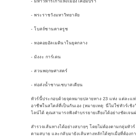
- มหาวิหารเก่าแห่งเมืองโคอิมบรา
- พระราชวังมหาวิทยาลัย
- โบสถ์ซานตาครูซ
- หอคอยอัลเมดินาในยุคกลาง
- มังงะ การ์เดน
- สวนพฤกษศาสตร์
- ท่อส่งน้ำซานเซบาสเตียน
ทัวร์นี้ประกอบด้วยจุดหมายปลายทาง 23 แห่ง แต่ละแห่ง
อาชีพในสไตล์ที่เป็นกันเอง (หมายเหตุ: นี่ไม่ใช่ทัวร
ไลน์ได้ คุณสามารถฟังคำบรรยายเสียงได้อย่างชัดเจนผ
สำรวจเส้นทางได้อย่างสบายๆ โดยไม่ต้องตามกลุ่มทัวร
ตามสบาย และกลับมายังเส้นทางหลักได้ทุกเมื่อที่ต้องก