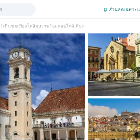
ส่วนลดเฉพาะแ
วร์เดินชมเมืองโคอิมบราพร้อมแอปไกด์เสียง