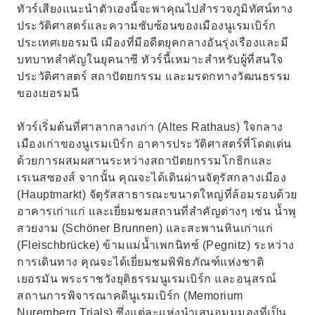
ทัวร์เสียงแนะนำตัวเองนี้จะพาคุณไปสำรวจภูมิทัศน์ทาง
ประวัติศาสตร์และความซับซ้อนของเมืองนูเรมเบิร์ก
ประเทศเยอรมนี เมืองที่มีอดีตยุคกลางอันรุ่งเรืองและมี
บทบาทสำคัญในยุคนาซี ทัวร์นี้เหมาะสำหรับผู้ที่สนใจ
ประวัติศาสตร์ สถาปัตยกรรม และมรดกทางวัฒนธรรม
ของเยอรมนี
ทัวร์เริ่มต้นที่ศาลากลางเก่า (Altes Rathaus) ใจกลาง
เมืองเก่าของนูเรมเบิร์ก อาคารประวัติศาสตร์ที่โดดเด่น
ด้วยการผสมผสานระหว่างสถาปัตยกรรมโกธิกและ
เรเนสซองส์ จากนั้น คุณจะได้เดินผ่านจัตุรัสกลางเมือง
(Hauptmarkt) จัตุรัสสาธารณะขนาดใหญ่ที่ล้อมรอบด้วย
อาคารเก่าแก่ และเยี่ยมชมสถานที่สำคัญต่างๆ เช่น น้ำพุ
สวยงาม (Schöner Brunnen) และสะพานหินเก่าแก่
(Fleischbrücke) ข้ามแม่น้ำเพกนิทซ์ (Pegnitz) ระหว่าง
การเดินทาง คุณจะได้เยี่ยมชมพิพิธภัณฑ์แห่งชาติ
เยอรมัน พระราชวังยุติธรรมนูเรมเบิร์ก และอนุสรณ์
สถานการพิจารณาคดีนูเรมเบิร์ก (Memorium
Nuremberg Trials) ซึ่งแต่ละแห่งนำเสนอมุมมองที่เป็น