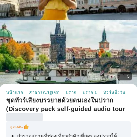
5
หน้าแรก
สาธารณรัฐเช็ก
ปราก
ปราก 1
ทัวร์หนึ่งวัน
ชุ
ชุดทัวร์เสียงบรรยายด้วยตนเองในปราก
(Discovery pack self-guided audio tour
in Prague)
จุดเด่น
สำรวจสถานที่ท่องเที่ยวสำคัญที่สุดของปรากได้