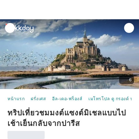
unread
notifications
6
หน้าแรก
ฝรั่งเศส
อีล-เดอ-ฟร็องส์
เมโทรโปล ดู กรองด์ ปารี
ทริปเที่ยวชมมงต์แซงต์มิเชลแบบไป
เช้าเย็นกลับจากปารีส