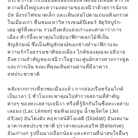
ประชากรมากเป็นอันดับสองของสวิตเซอร์แลนด์ สำรวจ
ชั่วโมง จะช่วยให้คุณได้ค้นพบสถานที่สำคัญต่างๆ
ความยิ่งใหญ่และความงดงามของเจนีวาด้วยการนั่งรถ
ของเจนีวา
บัส นั่งรถไฟขนาดเล็ก และเดินเล่นไปตามถนนหินกรวด
ในเมืองเก่า ชื่นชมมหาวิหารเซนต์ปีเตอร์ จัตุรัสบูร์ก-
เดอ-ฟูร์ที่งดงาม รวมถึงคลังแสงเก่าและศาลาว่าการ
เมือง ทัวร์นี้จะพาคุณไปยังนาฬิกาดอกไม้ที่เป็น
สัญลักษณ์ ซึ่งเป็นสัญลักษณ์ของช่างทำนาฬิกาและ
ความรักในธรรมชาติของเมือง ไกด์ของคุณจะอธิบาย
ถึงความสำคัญของเจนีวาในฐานะศูนย์กลางทางการทูต
และการเงิน ขณะที่คุณเดินผ่านย่านที่มีอาคาร
สหประชาชาติ
หลังจากการเที่ยวชมเมืองแล้ว การล่องเรือพร้อมไกด์
เป็นเวลา 1 ชั่วโมงจะพาคุณไปสำรวจสถานที่สำคัญ
ต่างๆ ของทะเลสาบเจนีวา หรือที่รู้จักกันในชื่อทะเลสาบ
เลอมง (Lac Lémon) ชมหินเนปจูน น้ำพุเจ็ทโด (Jet
d'Eau) อันโด่งดัง คฤหาสน์ดิโอเดติ (Diodati) อันงดงาม
อาคารสหประชาชาติ ปราสาทเบลเลอริฟ (Bellerive)
อันเก่าแก่ รูปปั้นนางเงือกน้อย และสถานที่น่าสนใจอื่นๆ