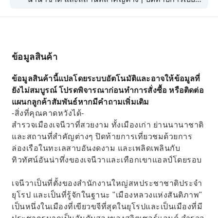
ชมด้วยการล่องเรือในทะเลสาบที่สวยงาม และ
เพลิดเพลินกับทิวทัศน์อันน่าทึ่งของเจนีวาและเทือก
เขาแอลป์โดยรอบ เจนีวาเป็นที่ตั้งของสำนักงาน
ใหญ่สหประชาชาติประจำยุโรป และเป็นที่รู้จักใน
ข้อมูลสินค้า
ฐานะ "เมืองหลวงแห่งสันติภาพ" เป็นหนึ่งในเมืองที่
เขียวขจีที่สุดในยุโรป และเป็นเมืองที่มีประชากร
ข้อมูลสินค้านี้แปลโดยระบบอัตโนมัติและอาจให้ข้อมูลที่
มากเป็นอันดับสองของสวิตเซอร์แลนด์ ค้นพบความ
ยังไม่สมบูรณ์ โปรดพิจารณาก่อนทำการสั่งซื้อ หรือติดต่อ
ยิ่งใหญ่และความงดงามของเจนีวาด้วยการเดินทาง
แผนกลูกค้าสัมพันธ์หากมีคำถามเพิ่มเติม
โดยรถบัส นั่งรถไฟขนาดเล็ก และเดินเล่นไปตาม
-สิ่งที่คุณคาดหวังได้-
ถนนหินกรวดในเมืองเก่า ชื่นชมมหาวิหารเซนต์ปี
สำรวจเมืองเจนีวาที่สวยงาม ทั้งเมืองเก่า ย่านนานาชาติ
เตอร์ จัตุรัสบูร์ก-เดอ-ฟูร์ที่งดงาม รวมถึงคลังแสงเก่า
และสถานที่สำคัญต่างๆ ปิดท้ายการเที่ยวชมด้วยการ
และศาลาว่าการเมือง ทัวร์นี้จะพาคุณไปยังนาฬิกา
ล่องเรือในทะเลสาบอันงดงาม และเพลิดเพลินกับ
ดอกไม้ที่เป็นสัญลักษณ์ ซึ่งเป็นสัญลักษณ์ของช่างทำ
ทิวทัศน์อันน่าทึ่งของเจนีวาและเทือกเขาแอลป์โดยรอบ
นาฬิกาของเมืองและความรักในธรรมชาติ ไกด์ของ
คุณจะอธิบายถึงความสำคัญของเจนีวาในฐานะ
เจนีวาเป็นที่ตั้งของสำนักงานใหญ่สหประชาชาติประจำ
ศูนย์กลางทางการทูตและการเงิน ขณะที่คุณกำลัง
ยุโรป และเป็นที่รู้จักในฐานะ "เมืองหลวงแห่งสันติภาพ"
ผ่านย่านที่มีอาคารสหประชาชาติ หลังจากทัวร์ชม
เป็นหนึ่งในเมืองที่เขียวขจีที่สุดในยุโรปและเป็นเมืองที่มี
เมืองแล้ว การล่องเรือพร้อมคำบรรยายเป็นเวลา 1