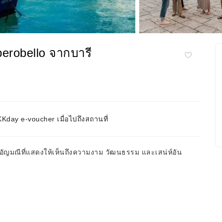
berobello จากบารี
day e-voucher เมื่อไปถึงสถานที่
ัญมณีที่แสดงให้เห็นถึงความงาม วัฒนธรรม และเสน่ห์อัน