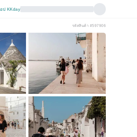
อป KKday
รหัสสินค้า #597906