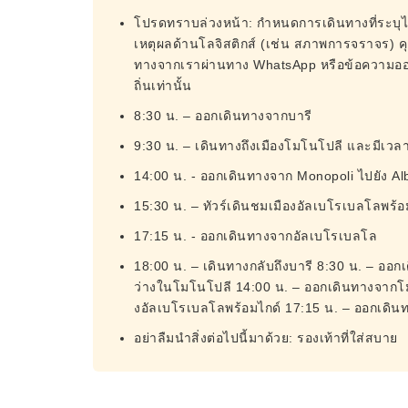
โปรดทราบล่วงหน้า: กำหนดการเดินทางที่ระบุไ
เหตุผลด้านโลจิสติกส์ (เช่น สภาพการจราจร) 
ทางจากเราผ่านทาง WhatsApp หรือข้อความออนไ
ถิ่นเท่านั้น
8:30 น. – ออกเดินทางจากบารี
9:30 น. – เดินทางถึงเมืองโมโนโปลี และมีเวลาว
14:00 น. - ออกเดินทางจาก Monopoli ไปยัง Al
15:30 น. – ทัวร์เดินชมเมืองอัลเบโรเบลโลพร้อ
17:15 น. - ออกเดินทางจากอัลเบโรเบลโล
18:00 น. – เดินทางกลับถึงบารี 8:30 น. – ออ
ว่างในโมโนโปลี 14:00 น. – ออกเดินทางจากโม
งอัลเบโรเบลโลพร้อมไกด์ 17:15 น. – ออกเดินท
อย่าลืมนำสิ่งต่อไปนี้มาด้วย: รองเท้าที่ใส่สบาย