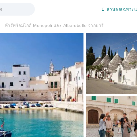
ส่วนลดเฉพาะแ
ทัวร์พร้อมไกด์ Monopoli และ Alberobello จากบารี