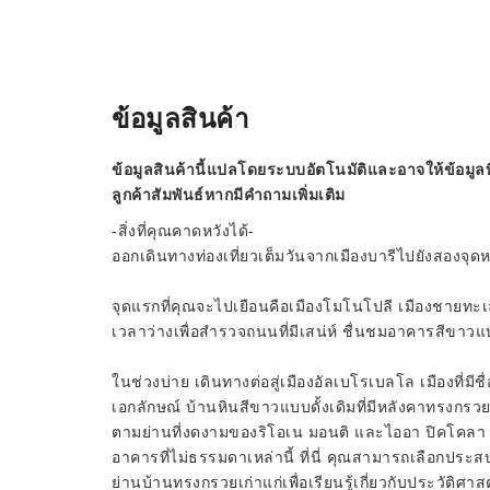
ข้อมูลสินค้า
ข้อมูลสินค้านี้แปลโดยระบบอัตโนมัติและอาจให้ข้อมูลท
ลูกค้าสัมพันธ์หากมีคำถามเพิ่มเติม
-สิ่งที่คุณคาดหวังได้-
ออกเดินทางท่องเที่ยวเต็มวันจากเมืองบารีไปยังสองจุด
จุดแรกที่คุณจะไปเยือนคือเมืองโมโนโปลี เมืองชายทะเลท
เวลาว่างเพื่อสำรวจถนนที่มีเสน่ห์ ชื่นชมอาคารสีขาวแ
ในช่วงบ่าย เดินทางต่อสู่เมืองอัลเบโรเบลโล เมืองที่มีชื่
เอกลักษณ์ บ้านหินสีขาวแบบดั้งเดิมที่มีหลังคาทรงกรวย 
ตามย่านที่งดงามของริโอเน มอนติ และไออา ปิคโคลา ค
อาคารที่ไม่ธรรมดาเหล่านี้ ที่นี่ คุณสามารถเลือกประส
ย่านบ้านทรงกรวยเก่าแก่เพื่อเรียนรู้เกี่ยวกับประวัต