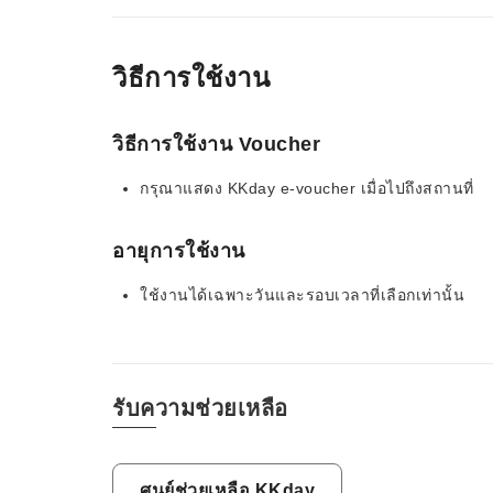
วิธีการใช้งาน
วิธีการใช้งาน Voucher
กรุณาแสดง KKday e-voucher เมื่อไปถึงสถานที่
อายุการใช้งาน
ใช้งานได้เฉพาะวันและรอบเวลาที่เลือกเท่านั้น
รับความช่วยเหลือ
ศูนย์ช่วยเหลือ KKday