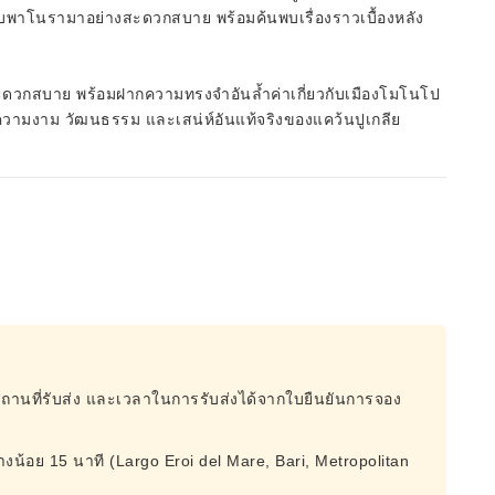
แบบพาโนรามาอย่างสะดวกสบาย พร้อมค้นพบเรื่องราวเบื้องหลัง
างสะดวกสบาย พร้อมฝากความทรงจำอันล้ำค่าเกี่ยวกับเมืองโมโนโป
งความงาม วัฒนธรรม และเสน่ห์อันแท้จริงของแคว้นปูเกลีย
สถานที่รับส่ง และเวลาในการรับส่งได้จากใบยืนยันการจอง
งน้อย 15 นาที (Largo Eroi del Mare, Bari, Metropolitan