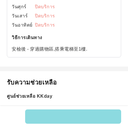
วันศุกร์
ปิดบริการ
วันเสาร์
ปิดบริการ
วันอาทิตย์
ปิดบริการ
วิธีการเดินทาง
安檢後 - 穿過購物區,搭乘電梯至1樓.
รับความช่วยเหลือ
ศูนย์ช่วยเหลือ KKday
รหัสสินค้า: 597788