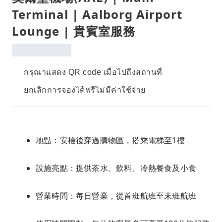
Terminal | Aalborg Airport
Lounge | 貴賓室服務
กรุณาแสดง QR code เมื่อไปถึงสถานที่
ยกเลิกการจองได้ฟรีไม่มีค่าใช้จ่าย
地點：安檢後穿過購物區，搭乘電梯至1樓
設施亮點：提供茶水、飲料、冷熱餐食及小食
營業時間：每日營業，從首班航班至末班航班