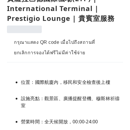
International Terminal |
Prestigio Lounge | 貴賓室服務
กรุณาแสดง QR code เมื่อไปถึงสถานที่
ยกเลิกการจองได้ฟรีไม่มีค่าใช้จ่าย
位置：國際航廈內，移民和安全檢查後上樓
設施亮點：觀景區、廣播提醒登機、穆斯林祈禱
室
營業時間：全天候開放，00:00-24:00