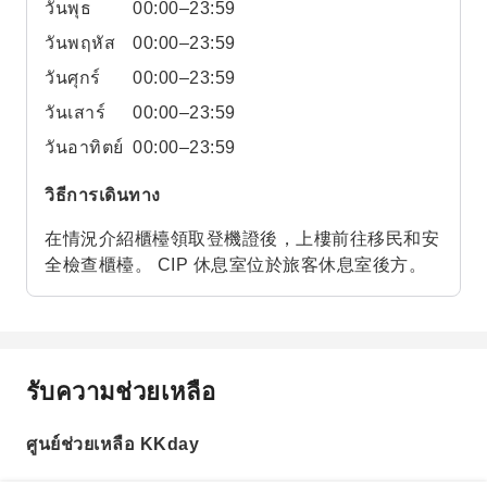
วันพุธ
00:00–23:59
วันพฤหัส
00:00–23:59
วันศุกร์
00:00–23:59
วันเสาร์
00:00–23:59
วันอาทิตย์
00:00–23:59
วิธีการเดินทาง
在情況介紹櫃檯領取登機證後，上樓前往移民和安
全檢查櫃檯。 CIP 休息室位於旅客休息室後方。
รับความช่วยเหลือ
ศูนย์ช่วยเหลือ KKday