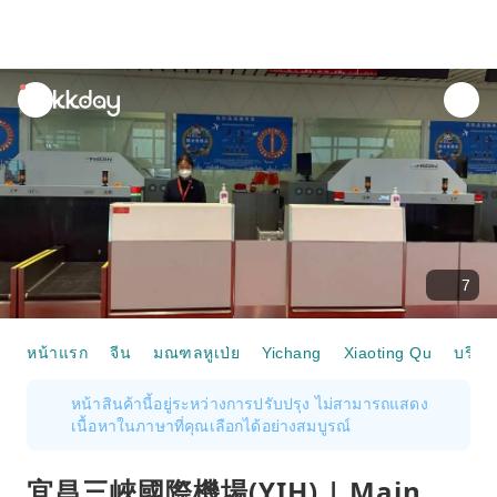
unread
notifications
7
หน้าแรก
จีน
มณฑลหูเป่ย
Yichang
Xiaoting Qu
บริการ
หน้าสินค้านี้อยู่ระหว่างการปรับปรุง ไม่สามารถแสดง
เนื้อหาในภาษาที่คุณเลือกได้อย่างสมบูรณ์
宜昌三峽國際機場(YIH) | Main