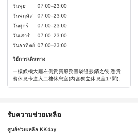
วันพุธ
07:00–23:00
วันพฤหัส
07:00–23:00
วันศุกร์
07:00–23:00
วันเสาร์
07:00–23:00
วันอาทิตย์
07:00–23:00
วิธีการเดินทาง
一樓候機大廳左側貴賓服務臺驗證覈銷之後,憑貴
賓休息卡進入二樓休息室(內含獨立休息室17間).
รับความช่วยเหลือ
ศูนย์ช่วยเหลือ KKday