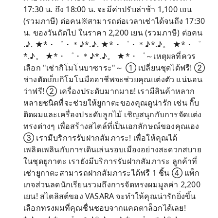
17:30 น. ถึง 18:00 น. จะมีค่าปรับล่าช้า 1,100 เยน
(รวมภาษี) ต่อคน※สามารถต่อเวลาเช่าได้จนถึง 17:30
น. ของวันถัดไป ในราคา 2,200 เยน (รวมภาษี) ต่อคน
.♪. ★*・゜・＊♪*.♪. ★*・゜・＊♪*.♪。 ★*・゜
*.♪。 ★*・゜・＊♪*.♪。 ★*・゜～เหตุผลที่ควร
เลือก "เช่ากิโมโนบาซาระ"～ ① เปลี่ยนชุดได้ฟรี! ②
ช่างตัดเย็บกิโมโนมืออาชีพจะช่วยคุณแต่งตัว แน่นอน
ว่าฟรี! ② เครื่องประดับมากมาย! เรามีสินค้าหลาก
หลายชนิดที่จะช่วยให้ยูกาตะของคุณดูน่ารัก เช่น กิ๊บ
ติดผมและเครื่องประดับลูกไม้ เชิญสนุกกับการจัดแต่ง
ทรงต่างๆ เพื่อสร้างสไตล์ที่เป็นเอกลักษณ์ของคุณเอง
③ เรามีบริการรับฝากสัมภาระ! เพื่อให้คุณได้
เพลิดเพลินกับการเดินเล่นรอบเมืองอย่างสะดวกสบาย
ในชุดยูกาตะ เรายังมีบริการรับฝากสัมภาระ ลูกค้าที่
เช่ายูกาตะสามารถฝากสัมภาระได้ฟรี 1 ชิ้น ④ แพ็ก
เกจส่วนลดนักเรียนรวมถึงการจัดทรงผมมูลค่า 2,200
เยน! สไตลิสต์ของ VASARA จะทำให้คุณน่ารักยิ่งขึ้น
เลือกทรงผมที่คุณชื่นชอบจากแคตตาล็อกได้เลย!