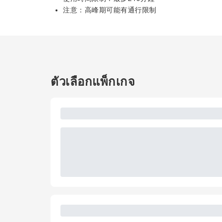
注意：高峰期可能有通行限制
ตัวเลือกแพ็กเกจ