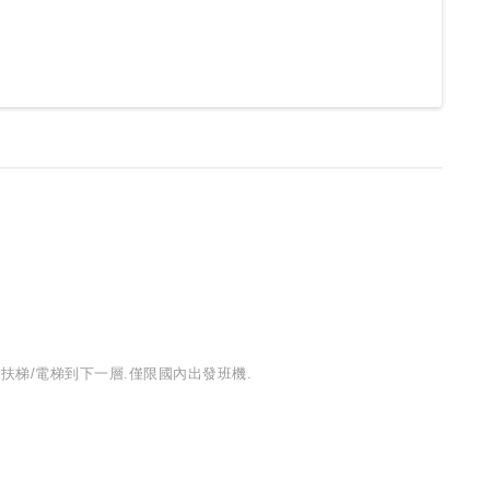
動扶梯/電梯到下一層.僅限國內出發班機.