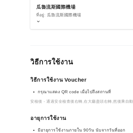
瓜魯流斯國際機場
ที่อยู่: 瓜魯流斯國際機場
วิธีการใช้งาน
วิธีการใช้งาน Voucher
กรุณาแสดง QR code เมื่อไปถึงสถานที่
安檢後 - 通過安全檢查後右轉,在大廳盡頭右轉,然後乘自
อายุการใช้งาน
มีอายุการใช้งานภายใน 90วัน นับจากวันที่ออก