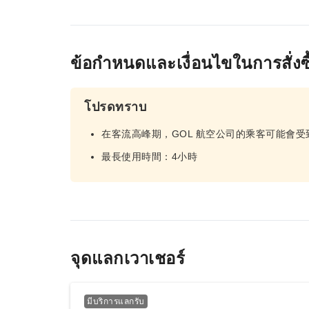
ข้อกำหนดและเงื่อนไขในการสั่งซื
โปรดทราบ
在客流高峰期，GOL 航空公司的乘客可能會受
最長使用時間：4小時
จุดแลกเวาเชอร์
มีบริการแลกรับ