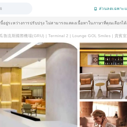
ส่วนลดเฉพาะแ
านี้อยู่ระหว่างการปรับปรุง ไม่สามารถแสดงเนื้อหาในภาษาที่คุณเลือกได
瓜魯流斯國際機場(GRU) | Terminal 2 | Lounge GOL Smiles | 貴