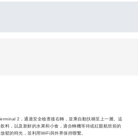
場的Terminal 2，通過安全檢查後右轉，並乘自動扶梯至上一層。這
與飲料，以及新鮮的水果和小食，適合轉機等待或紅眼航班前的
放鬆的時光，並利用WiFi與外界保持聯繫。