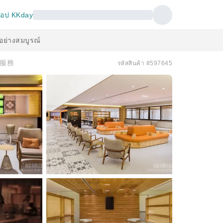
อป KKday
้อย่างสมบูรณ์
賓室服務
รหัสสินค้า #597645