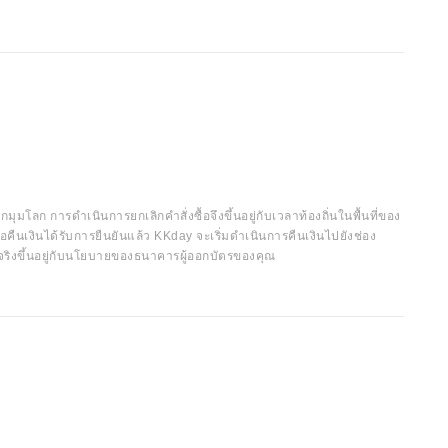
กมุมโลก การดำเนินการยกเลิกคำสั่งซื้อจึงขึ้นอยู่กับเวลาท้องถิ่นในพื้นที่ของ
อคืนเงินได้รับการยืนยันแล้ว KKday จะเริ่มดำเนินการคืนเงินไปยังช่อง
จริงขึ้นอยู่กับนโยบายของธนาคารผู้ออกบัตรของคุณ