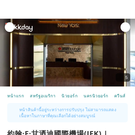
unread
notifications
5
หน้าแรก
สหรัฐอเมริกา
นิวยอร์ก
นครนิวยอร์ก
ควีนส์
บ
หน้าสินค้านี้อยู่ระหว่างการปรับปรุง ไม่สามารถแสดง
เนื้อหาในภาษาที่คุณเลือกได้อย่างสมบูรณ์
約翰·F·甘迺迪國際機場(JFK) |