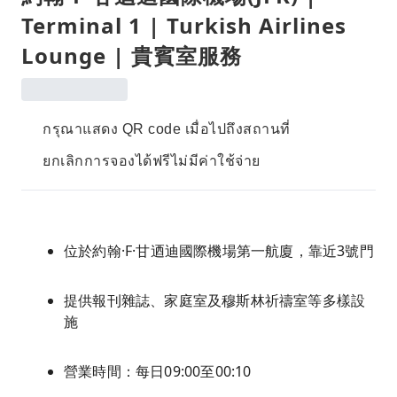
Terminal 1 | Turkish Airlines
Lounge | 貴賓室服務
กรุณาแสดง QR code เมื่อไปถึงสถานที่
ยกเลิกการจองได้ฟรีไม่มีค่าใช้จ่าย
位於約翰·F·甘迺迪國際機場第一航廈，靠近3號門
提供報刊雜誌、家庭室及穆斯林祈禱室等多樣設
施
營業時間：每日09:00至00:10