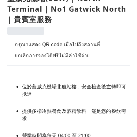
Terminal | No1 Gatwick North
| 貴賓室服務
กรุณาแสดง QR code เมื่อไปถึงสถานที่
ยกเลิกการจองได้ฟรีไม่มีค่าใช้จ่าย
位於蓋威克機場北航站樓，安全檢查後左轉即可
抵達
提供多樣冷熱餐食及酒精飲料，滿足您的餐飲需
求
營業時間為每天 04:00 至 21:00