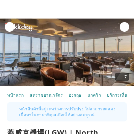
unread
notifications
7
หน้าแรก
สหราชอาณาจักร
อังกฤษ
แกตวิก
บริการเที่ยวบิ
หน้าสินค้านี้อยู่ระหว่างการปรับปรุง ไม่สามารถแสดง
เนื้อหาในภาษาที่คุณเลือกได้อย่างสมบูรณ์
蓋威克機場(LGW) | North