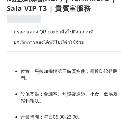
Sala VIP T3 | 貴賓室服務
กรุณาแสดง QR code เมื่อไปถึงสถานที่
ยกเลิกการจองได้ฟรีไม่มีค่าใช้จ่าย
位置：馬拉加機場第三航廈空側，靠近D42登機
門。
設施亮點：會議室、無障礙通道、小食、飲品及
報刊雜誌。
營業時間：每日05:00-23:00。