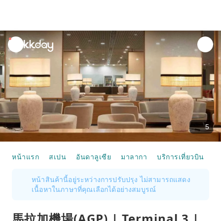
unread
notifications
5
หน้าแรก
สเปน
อันดาลูเซีย
มาลากา
บริการเที่ยวบิน
馬
หน้าสินค้านี้อยู่ระหว่างการปรับปรุง ไม่สามารถแสดง
เนื้อหาในภาษาที่คุณเลือกได้อย่างสมบูรณ์
馬拉加機場(AGP) | Terminal 3 |