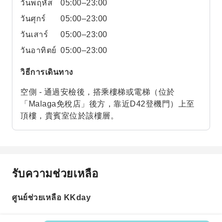
วันพฤหัส
05:00–23:00
วันศุกร์
05:00–23:00
วันเสาร์
05:00–23:00
วันอาทิตย์
05:00–23:00
วิธีการเดินทาง
空側 - 通過安檢後，搭乘樓梯或電梯（位於
「Malaga免稅店」後方，靠近D42登機門）上至
頂樓，貴賓室位於該樓層。
รับความช่วยเหลือ
ศูนย์ช่วยเหลือ KKday