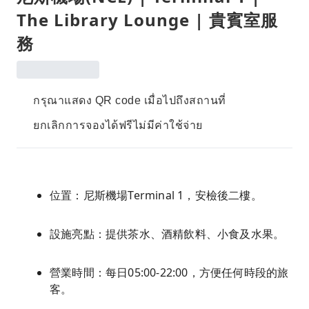
The Library Lounge | 貴賓室服
務
กรุณาแสดง QR code เมื่อไปถึงสถานที่
ยกเลิกการจองได้ฟรีไม่มีค่าใช้จ่าย
位置：尼斯機場Terminal 1，安檢後二樓。
設施亮點：提供茶水、酒精飲料、小食及水果。
營業時間：每日05:00-22:00，方便任何時段的旅
客。