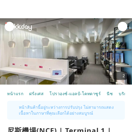
unread
notifications
2
หน้าแรก
ฝรั่งเศส
โปรวองซ์-แอลป์-โคทดาซูร์
นีซ
บริการเ
หน้าสินค้านี้อยู่ระหว่างการปรับปรุง ไม่สามารถแสดง
เนื้อหาในภาษาที่คุณเลือกได้อย่างสมบูรณ์
尼斯機場(NCE) | Terminal 1 |