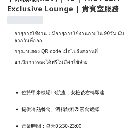
Exclusive Lounge | 貴賓室服務
อายุการใช้งาน：มีอายุการใช้งานภายใน 90วัน นับ
จากวันที่ออก
กรุณาแสดง QR code เมื่อไปถึงสถานที่
ยกเลิกการจองได้ฟรีไม่มีค่าใช้จ่าย
位於甲米機場T3航廈，安檢後右轉即達
提供冷熱餐食、酒精飲料及素食選擇
營業時間：每天05:30-23:00