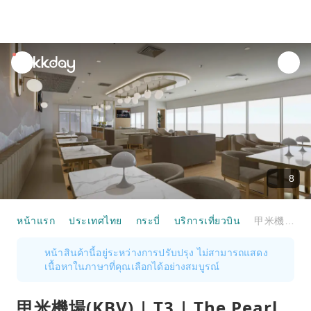
unread
notifications
8
หน้าแรก
ประเทศไทย
กระบี่
บริการเที่ยวบิน
甲米機場(KBV) | T3 | The Pearl Exclusive Lounge | 貴賓室服務
หน้าสินค้านี้อยู่ระหว่างการปรับปรุง ไม่สามารถแสดง
เนื้อหาในภาษาที่คุณเลือกได้อย่างสมบูรณ์
甲米機場(KBV) | T3 | The Pearl