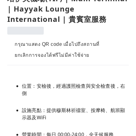
| Hayyak Lounge
International | 貴賓室服務
กรุณาแสดง QR code เมื่อไปถึงสถานที่
ยกเลิกการจองได้ฟรีไม่มีค่าใช้จ่าย
位置：安檢後，經過護照檢查與安全檢查後，右
側
設施亮點：提供穆斯林祈禱室、按摩椅、航班顯
示器及WiFi
營業時間：每日 00:00-24:00，全天候服務