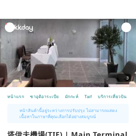
unread
notifications
3
หน้าแรก
ซาอุดิอาระเบีย
มักกะห์
Taif
บริการเที่ยวบิน
塔
หน้าสินค้านี้อยู่ระหว่างการปรับปรุง ไม่สามารถแสดง
เนื้อหาในภาษาที่คุณเลือกได้อย่างสมบูรณ์
塔伊夫機場(TIF) | Main Terminal