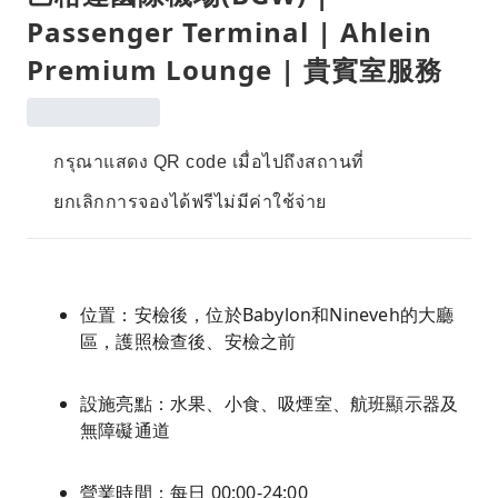
Passenger Terminal | Ahlein
Premium Lounge | 貴賓室服務
กรุณาแสดง QR code เมื่อไปถึงสถานที่
ยกเลิกการจองได้ฟรีไม่มีค่าใช้จ่าย
位置：安檢後，位於Babylon和Nineveh的大廳
區，護照檢查後、安檢之前
設施亮點：水果、小食、吸煙室、航班顯示器及
無障礙通道
營業時間：每日 00:00-24:00