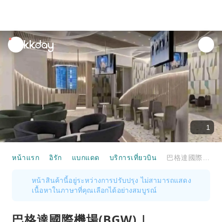
unread
notifications
1
หน้าแรก
อิรัก
แบกแดด
บริการเที่ยวบิน
巴格達國際機場(BGW) | Passenger Terminal | Ahlein Premium Lounge | 貴賓室服務
หน้าสินค้านี้อยู่ระหว่างการปรับปรุง ไม่สามารถแสดง
เนื้อหาในภาษาที่คุณเลือกได้อย่างสมบูรณ์
巴格達國際機場(BGW) |