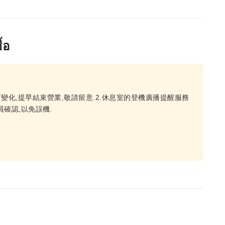
้อ
變化,提早結束營業,敬請留意.2.休息室的登機廣播提醒服務
確認,以免誤機.