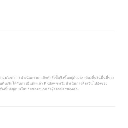
กมุมโลก การดำเนินการยกเลิกคำสั่งซื้อจึงขึ้นอยู่กับเวลาท้องถิ่นในพื้นที่ของ
อคืนเงินได้รับการยืนยันแล้ว KKday จะเริ่มดำเนินการคืนเงินไปยังช่อง
จริงขึ้นอยู่กับนโยบายของธนาคารผู้ออกบัตรของคุณ