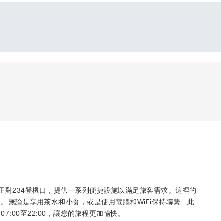
正對234登機口，提供一系列便捷設施以滿足旅客需求。這裡的
。無論是享用茶水和小食，或是使用電腦和WiFi保持聯繫，此
:00至22:00，讓您的旅程更加愉快。