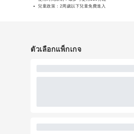
兒童政策：2周歲以下兒童免費進入
ตัวเลือกแพ็กเกจ