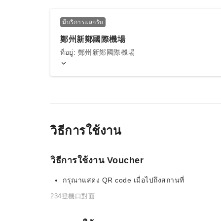
มีบริการแลกรับ
鄭州新鄭國際機場
ที่อยู่: 鄭州新鄭國際機場
วิธีการใช้งาน
วิธีการใช้งาน Voucher
กรุณาแสดง QR code เมื่อไปถึงสถานที่
234登機口對面