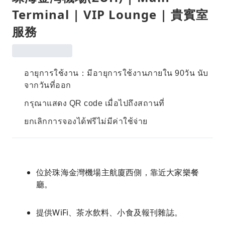
Terminal | VIP Lounge | 貴賓室
服務
อายุการใช้งาน：มีอายุการใช้งานภายใน 90วัน นับ
จากวันที่ออก
กรุณาแสดง QR code เมื่อไปถึงสถานที่
ยกเลิกการจองได้ฟรีไม่มีค่าใช้จ่าย
位於珠海金灣機場主航廈西側，靠近大家樂餐
廳。
提供WiFi、茶水飲料、小食及報刊雜誌。