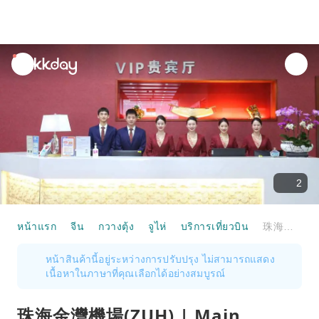
unread
notifications
2
หน้าแรก
จีน
กวางตุ้ง
จูไห่
บริการเที่ยวบิน
珠海金灣機場(ZUH) | Main Terminal | VIP Lounge | 貴賓室服務
หน้าสินค้านี้อยู่ระหว่างการปรับปรุง ไม่สามารถแสดง
เนื้อหาในภาษาที่คุณเลือกได้อย่างสมบูรณ์
珠海金灣機場(ZUH) | Main