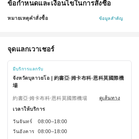
ข้อกำหนดและเงื่อนไขในการสั่งซื้อ
หมายเหตุคำสั่งซื้อ
ข้อมูลสำคัญ
จุดแลกเวาเชอร์
มีบริการแลกรับ
จังหวัดบุลาวยโอ | 約書亞·姆卡布科·恩科莫國際機
場
約書亞·姆卡布科·恩科莫國際機場
ดูเส้นทาง
เวลาให้บริการ
วันจันทร์
08:00–18:00
วันอังคาร
08:00–18:00