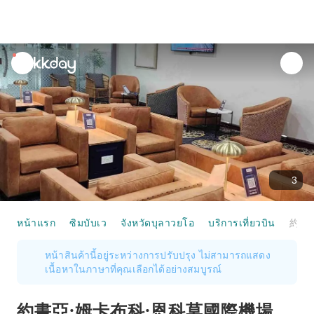
unread
notifications
3
หน้าแรก
ซิมบับเว
จังหวัดบุลาวยโอ
บริการเที่ยวบิน
約書亞·姆卡布科·恩科莫國際機場(BUQ) | Main Terminal | Khami Lounge | 貴賓室服務
หน้าสินค้านี้อยู่ระหว่างการปรับปรุง ไม่สามารถแสดง
เนื้อหาในภาษาที่คุณเลือกได้อย่างสมบูรณ์
約書亞·姆卡布科·恩科莫國際機場