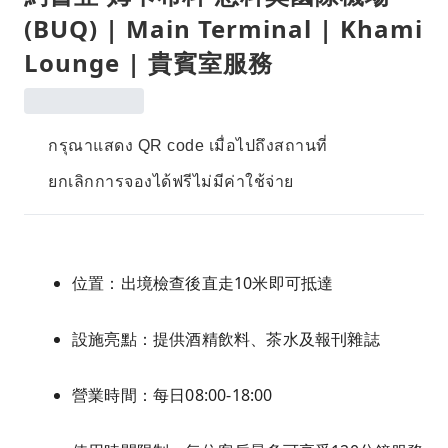
(BUQ) | Main Terminal | Khami
Lounge | 貴賓室服務
กรุณาแสดง QR code เมื่อไปถึงสถานที่
ยกเลิกการจองได้ฟรีไม่มีค่าใช้จ่าย
位置：出境檢查後直走10米即可抵達
設施亮點：提供酒精飲料、茶水及報刊雜誌
營業時間：每日08:00-18:00