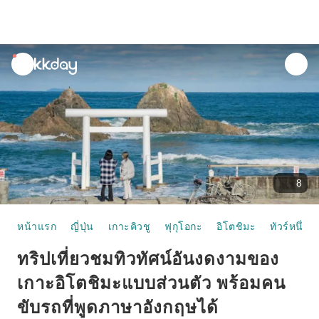
unread
notifications
8
หน้าแรก
ญี่ปุ่น
เกาะคิวชู
ฟุกุโอกะ
อิโตชิมะ
ทัวร์หนึ่งวั
ทริปเที่ยวชมทิวทัศน์อันงดงามของ
เกาะอิโตชิมะแบบส่วนตัว พร้อมคน
ขับรถที่พูดภาษาอังกฤษได้