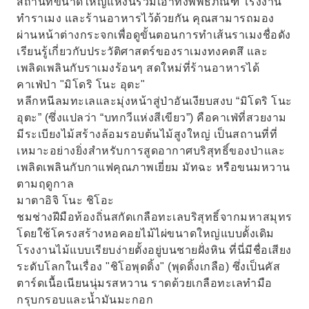
สถานที่ขนาดใหญ่แห่งนี้รวมเอาทั้งพิพิธภัณฑ์ โรงงาน
ทำราเมง และร้านอาหารไว้ด้วยกัน คุณสามารถมอง
ผ่านหน้าต่างกระจกเพื่อดูขั้นตอนการทำเส้นราเมงชื่อดัง
เรียนรู้เกี่ยวกับประวัติศาสตร์ของราเมงทงคตสึ และ
เพลิดเพลินกับราเมงร้อนๆ สดใหม่ที่ร้านอาหารได้
คาเฟ่ป่า "มิโดริ โนะ อุตะ"
หลีกหนีลมทะเลและมุ่งหน้าสู่ป่าอันเงียบสงบ “มิโดริ โนะ
อุตะ” (ซึ่งแปลว่า “บทกวีแห่งสีเขียว”) คือคาเฟ่ที่สวยงาม
มีระเบียงไม้สร้างล้อมรอบต้นไม้สูงใหญ่ เป็นสถานที่ที่
เหมาะอย่างยิ่งสำหรับการสูดอากาศบริสุทธิ์ของป่าและ
เพลิดเพลินกับกาแฟคุณภาพเยี่ยม มัทฉะ หรือขนมหวาน
ตามฤดูกาล
มาตาอิจิ โนะ ชิโอะ
ชมช่างฝีมือท้องถิ่นสกัดเกลือทะเลบริสุทธิ์จากมหาสมุทร
โดยใช้โครงสร้างหอคอยไม้ไผ่ขนาดใหญ่แบบดั้งเดิม
โรงงานไม้แบบเรียบง่ายตั้งอยู่บนชายฝั่งหิน ที่นี่มีชื่อเสียง
ระดับโลกในเรื่อง "ชิโอพุดดิ้ง" (พุดดิ้งเกลือ) ซึ่งเป็นคัส
ตาร์ดเนื้อเนียนนุ่มรสหวาน ราดด้วยเกลือทะเลทำมือ
กรุบกรอบและน้ำมันมะกอก