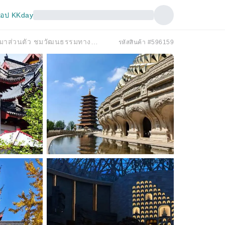
อป KKday
☆【รถยนต์เช่าเหมาส่วนตัว ส่วนตัว】☆ | รถยนต์เช่าเหมาส่วนตัว ชมวัฒนธรรมทางศาสนาในหนานจิงแบบหนึ่งวัน (เช่าเหมาลำ)
รหัสสินค้า #596159