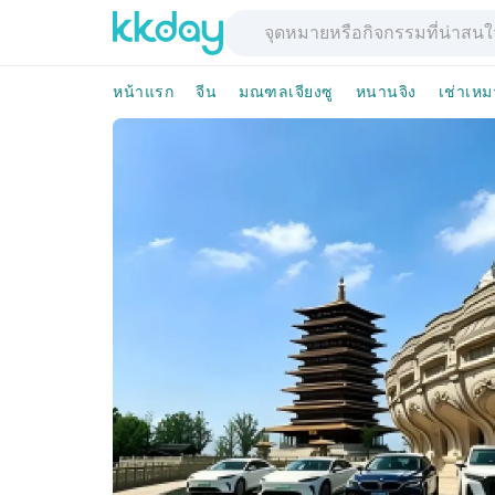
หน้าแรก
จีน
มณฑลเจียงซู
หนานจิง
เช่าเหม