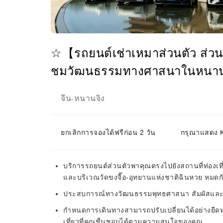
☆【รถยนต์เช่าเหมาส่วนตัว ส่วน
ชมวัฒนธรรมทางศาสนาในหนานจิง
จีน
หนานจิง
-
ยกเลิกการจองได้ฟรีก่อน 2 วัน
กรุณาแสดง KK
บริการรถยนต์ส่วนตัวพาคุณตรงไปยังสถานที่ท่องเที่
และบริเวณวัดขงจื๊อ-อุทยานแห่งชาติฉินหวย หมดกั
ประสบการณ์ทางวัฒนธรรมพุทธศาสนา สัมผัสและดื
กำหนดการเดินทางสามารถปรับเปลี่ยนได้อย่างยืดห
เที่ยวที่คุณชื่นชอบได้ตามความสนใจของคุณ