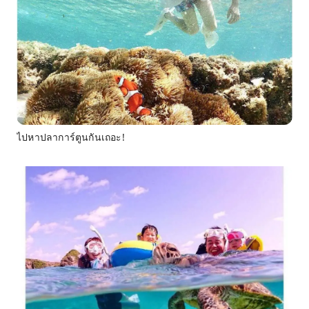
ไปหาปลาการ์ตูนกันเถอะ!