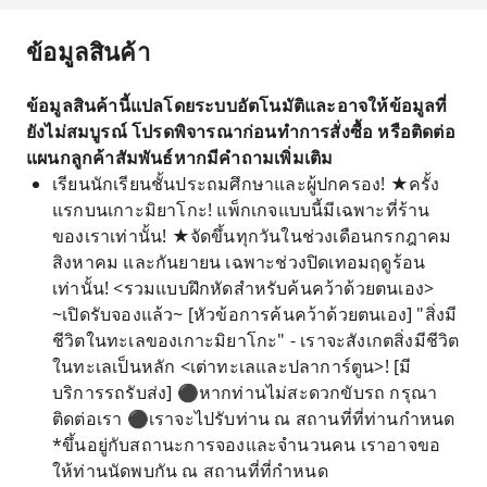
ข้อมูลสินค้า
ข้อมูลสินค้านี้แปลโดยระบบอัตโนมัติและอาจให้ข้อมูลที่
ยังไม่สมบูรณ์ โปรดพิจารณาก่อนทำการสั่งซื้อ หรือติดต่อ
แผนกลูกค้าสัมพันธ์หากมีคำถามเพิ่มเติม
เรียนนักเรียนชั้นประถมศึกษาและผู้ปกครอง! ★ครั้ง
แรกบนเกาะมิยาโกะ! แพ็กเกจแบบนี้มีเฉพาะที่ร้าน
ของเราเท่านั้น! ★จัดขึ้นทุกวันในช่วงเดือนกรกฎาคม
สิงหาคม และกันยายน เฉพาะช่วงปิดเทอมฤดูร้อน
เท่านั้น! <รวมแบบฝึกหัดสำหรับค้นคว้าด้วยตนเอง>
~เปิดรับจองแล้ว~ [หัวข้อการค้นคว้าด้วยตนเอง] "สิ่งมี
ชีวิตในทะเลของเกาะมิยาโกะ" - เราจะสังเกตสิ่งมีชีวิต
ในทะเลเป็นหลัก <เต่าทะเลและปลาการ์ตูน>! [มี
บริการรถรับส่ง] ⚫︎หากท่านไม่สะดวกขับรถ กรุณา
ติดต่อเรา ⚫︎เราจะไปรับท่าน ณ สถานที่ที่ท่านกำหนด
*ขึ้นอยู่กับสถานะการจองและจำนวนคน เราอาจขอ
ให้ท่านนัดพบกัน ณ สถานที่ที่กำหนด