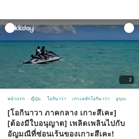
unread
notifications
2
หน้าแรก
ญี่ปุ่น
โอกินาว่า
เกาะหลักโอกินาว่า
อุรุมะ
เก
[โอกินาวา ภาคกลาง เกาะสึเคะ]
[ต้องมีใบอนุญาต] เพลิดเพลินไปกับ
อัญมณีที่ซ่อนเร้นของเกาะสึเคะ!