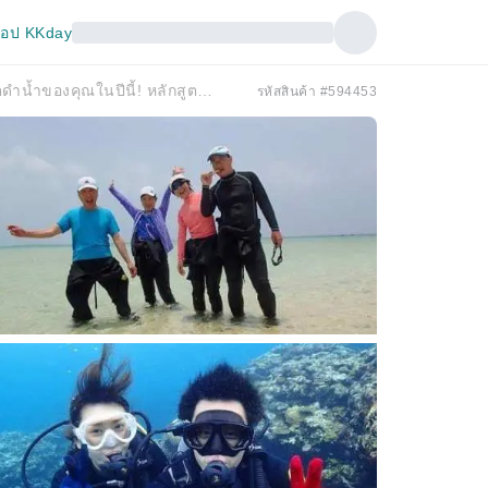
อป KKday
[โอกินาวา, ​​เกาะอิชิกากิ] รับใบอนุญาตดำน้ำของคุณในปีนี้! หลักสูตรฝึกอบรมเพื่อขอใบอนุญาตดำน้ำ
รหัสสินค้า #594453