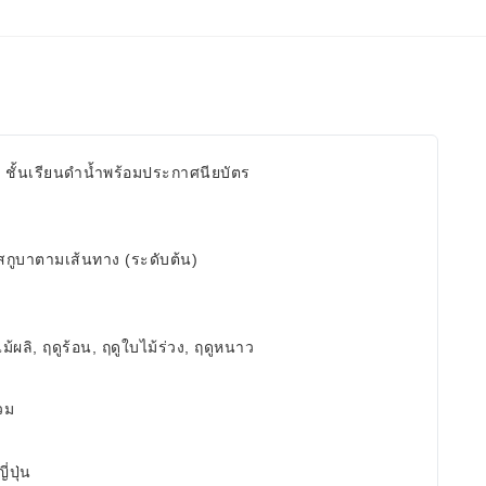
, ชั้นเรียนดำน้ำพร้อมประกาศนียบัตร
สกูบาตามเส้นทาง (ระดับต้น)
ม้ผลิ, ฤดูร้อน, ฤดูใบไม้ร่วง, ฤดูหนาว
่วม
่ปุ่น