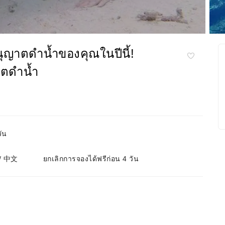
อนุญาตดำน้ำของคุณในปีนี้!
าตดำน้ำ
ัน
 / 中文
ยกเลิกการจองได้ฟรีก่อน 4 วัน