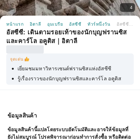
4
หน้าแรก
อิตาลี
อุมเบรีย
อัสซีซี
ทัวร์หนึ่งวัน
อัสซีซี: เดินตามรอยเท้าของนักบุญฟรานซิสและคาร์โล อคูติส｜อิตาลี
อัสซีซี: เดินตามรอยเท้าของนักบุญฟรานซิส
และคาร์โล อคูติส｜อิตาลี
จุดเด่น
เยี่ยมชมมหาวิหารเซนต์ฟรานซิสแห่งอัสซีซี
รู้เรื่องราวของนักบุญฟรานซิสและคาร์โล อคูติส
ชื่นชมภาพจิตรกรรมฝาผนังอายุหลายศตวรรษใน
มหาวิหารเซนต์ฟรานซิส ซึ่งได้รับการรับรองจาก
องค์การยูเนสโก
ข้อมูลสินค้า
ข้อมูลสินค้านี้แปลโดยระบบอัตโนมัติและอาจให้ข้อมูลที่
ยังไม่สมบูรณ์ โปรดพิจารณาก่อนทำการสั่งซื้อ หรือติดต่อ