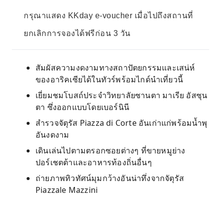
กรุณาแสดง KKday e-voucher เมื่อไปถึงสถานที่
ยกเลิกการจองได้ฟรีก่อน 3 วัน
สัมผัสความงดงามทางสถาปัตยกรรมและเสน่ห์
ของอาริคเซียได้ในทัวร์พร้อมไกด์นำเที่ยวนี้
เยี่ยมชมโบสถ์ประจำวิทยาลัยซานตา มาเรีย อัสซุน
ตา ซึ่งออกแบบโดยเบอร์นินี
สำรวจจัตุรัส Piazza di Corte อันเก่าแก่พร้อมน้ำพุ
อันงดงาม
เดินเล่นไปตามตรอกซอยต่างๆ ที่ขายหมูย่าง
ปอร์เชตต้าและอาหารท้องถิ่นอื่นๆ
ถ่ายภาพทิวทัศน์มุมกว้างอันน่าทึ่งจากจัตุรัส
Piazzale Mazzini