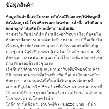
ข้อมูลสินค้า
ข้อมูลสินค้านี้แปลโดยระบบอัตโนมัติและอาจให้ข้อมูลที่
ยังไม่สมบูรณ์ โปรดพิจารณาก่อนทำการสั่งซื้อ หรือติดต่อ
แผนกลูกค้าสัมพันธ์หากมีคำถามเพิ่มเติม
ร่วมทัวร์พร้อมไกด์นำเที่ยวเมืองอาริชชา เมืองที่อุดมไป
ด้วยสถาปัตยกรรมและศิลปะอันงดงาม และมีชื่อเสียงใน
เรื่องหมูย่างปอร์เชตตา คุณจะได้สำรวจสถานที่สำคัญ
ต่างๆ เช่น จัตุรัสปิอาซซา ดิ คอร์เต โบสถ์ซานตา มาเรีย
อัสซุนตา และแน่นอน คุณจะได้มีโอกาสลิ้มลองปอร์เชต
ตาแสนอร่อยด้วยตัวคุณเอง
เริ่มต้นทัวร์ด้วยการชมสะพานอาริชเซียที่ทอดข้ามสวน
ชิกิ สะพานอนุสรณ์ที่สร้างขึ้นเพื่อเชื่อมต่อใจกลางเมือง
กับหุบเขา สะพานแห่งนี้เป็นหนึ่งในอนุสรณ์สถานที่
งดงามที่สุดในอาริชเซีย สร้างขึ้นในช่วงกลางศตวรรษที่
19 และได้รับการบูรณะใหม่หลังจากได้รับความเสียหาย
ในช่วงสงครามโลกครั้งที่ 2
ใกล้ๆ กันนั้นคือพระราชวังชิจิ (Palazzo Chigi) ที่พัก