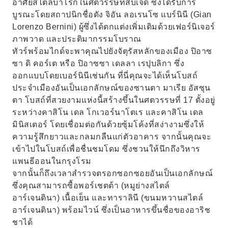
อาศัยสไตล์บาโรกในศตวรรษที่สิบเจ็ด ซึ่งได้รับการ
บูรณะโดยสถาปนิกชื่อดัง จิอัน ลอเรนโซ แบร์นินี (Gian
Lorenzo Bernini) ผู้ซึ่งได้ตกแต่งเพิ่มเติมด้วยเฟอร์นิเจอร์
ภาพวาด และประติมากรรมโบราณ
ทัวร์พร้อมไกด์จะพาคุณไปยังจัตุรัสหลักของเมือง ปิอาซ
ซา ดิ คอร์เต หรือ ปิอาซซา เดลลา เรปุบลิกา ซึ่ง
ออกแบบโดยเบอร์นินีเช่นกัน ที่นี่คุณจะได้เห็นโบสถ์
ประจำเมืองอันเป็นเอกลักษณ์ของซานตา มาเรีย อัสซุน
ตา โบสถ์ที่สวยงามแห่งนี้สร้างขึ้นในศตวรรษที่ 17 ตั้งอยู่
ระหว่างคาสิโน เดล โกเวอร์นาโตเร และคาสิโน เดล
มินิสเตอร์ โดยเชื่อมต่อกันด้วยซุ้มโค้งที่สง่างามซึ่งให้
ความรู้สึกยาวและกลมกลืนแก่ตัวอาคาร จากนั้นคุณจะ
เข้าไปในโบสถ์เพื่อชื่นชมโดม ซึ่งชวนให้นึกถึงวิหาร
แพนธีออนในกรุงโรม
จากนั้นก็ถึงเวลาสำรวจตรอกซอกซอยอันเป็นเอกลักษณ์
ซึ่งคุณสามารถซื้อพอร์เชตต้า (หมูย่างสไตล์
อาร์เจนตินา) เนื้อเย็น และทาราลินี (ขนมหวานสไตล์
อาร์เจนตินา) พร้อมไวน์ ซึ่งเป็นอาหารขึ้นชื่อของอาริช
ชาได้