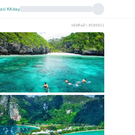
อป KKday
รหัสสินค้า #589831