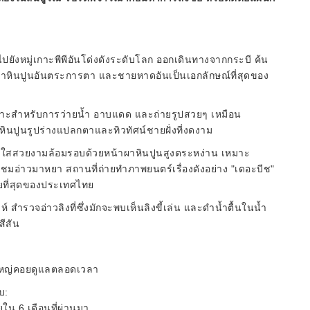
ไปยังหมู่เกาะพีพีอันโด่งดังระดับโลก ออกเดินทางจากกระบี ค้น
าหินปูนอันตระการตา และชายหาดอันเป็นเอกลักษณ์ที่สุดของ
มาะสำหรับการว่ายน้ำ อาบแดด และถ่ายรูปสวยๆ เหมือน
ื่องหินปูนรูปร่างแปลกตาและทิวทัศน์ชายฝั่งที่งดงาม
น้ำใสสวยงามล้อมรอบด้วยหน้าผาหินปูนสูงตระหง่าน เหมาะ
มอ่าวมาหยา สถานที่ถ่ายทำภาพยนตร์เรื่องดังอย่าง "เดอะบีช"
วยที่สุดของประเทศไทย
ำรวจอ่าวลิงที่ซึ่งมักจะพบเห็นลิงขี้เล่น และดำน้ำตื้นในน้ำ
ีสัน
ู้ใหญ่คอยดูแลตลอดเวลา
บ:
ายใน 6 เดือนที่ผ่านมา