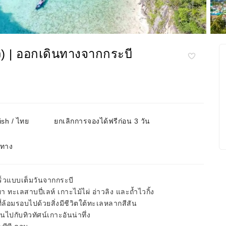
เร็ว) | ออกเดินทางจากกระบี
ish / ไทย
ยกเลิกการจองได้ฟรีก่อน 3 วัน
นทาง
เร็วแบบเต็มวันจากกระบี
ยา ทะเลสาบปี่เลห์ เกาะไม้ไผ่ อ่าวลิง และถ้ำไวกิ้ง
่ล้อมรอบไปด้วยสิ่งมีชีวิตใต้ทะเลหลากสีสัน
กับทิวทัศน์เกาะอันน่าทึ่ง