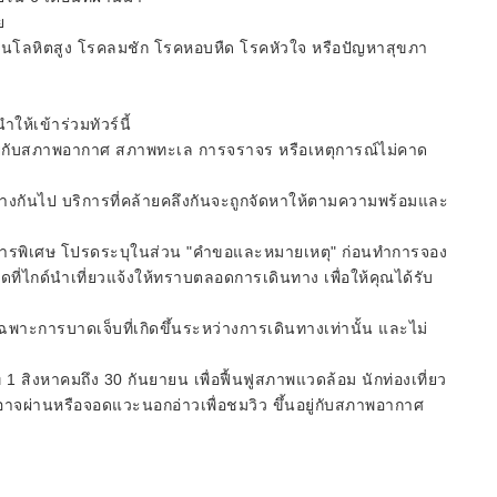
ย
มดันโลหิตสูง โรคลมชัก โรคหอบหืด โรคหัวใจ หรือปัญหาสุขภา
ำให้เข้าร่วมทัวร์นี้
ยู่กับสภาพอากาศ สภาพทะเล การจราจร หรือเหตุการณ์ไม่คาด
่างกันไป บริการที่คล้ายคลึงกันจะถูกจัดหาให้ตามความพร้อมและ
ารพิเศษ โปรดระบุในส่วน "คำขอและหมายเหตุ" ก่อนทำการจอง
่ไกด์นำเที่ยวแจ้งให้ทราบตลอดการเดินทาง เพื่อให้คุณได้รับ
เฉพาะการบาดเจ็บที่เกิดขึ้นระหว่างการเดินทางเท่านั้น และไม่
่ 1 สิงหาคมถึง 30 กันยายน เพื่อฟื้นฟูสภาพแวดล้อม นักท่องเที่ยว
์อาจผ่านหรือจอดแวะนอกอ่าวเพื่อชมวิว ขึ้นอยู่กับสภาพอากาศ