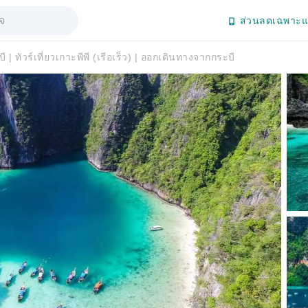
ส่วนลดเฉพาะแ
ี | ทัวร์เที่ยวเกาะพีพี (เรือเร็ว) | ออกเดินทางจากกระบี