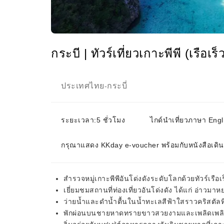
กระบี | ทัวร์เที่ยวเกาะพีพี (เรือ
ประเทศไทย
กระบี่
-
ระยะเวลา:5 ชั่วโมง
ไกด์นำเที่ยวภาษา Engl
กรุณาแสดง KKday e-voucher พร้อมกับหนังสือเดิ
สำรวจหมู่เกาะพีพีอันโด่งดังระดับโลกด้วยทัวร์เรือ
เยี่ยมชมสถานที่ท่องเที่ยวอันโด่งดัง ได้แก่ อ่าวมาห
ว่ายน้ำและดำน้ำตื้นในน้ำทะเลสีฟ้าใสราวคริสตัลที
พักผ่อนบนชายหาดทรายขาวสวยงามและเพลิดเพลินไป