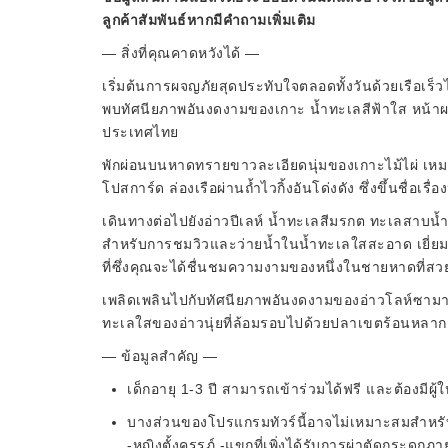
ลูกค้าสัมพันธ์หากมีคำถามเพิ่มเติม
— สิ่งที่คุณคาดหวังได้ —
เริ่มต้นการผจญภัยสุดประทับใจตลอดทั้งวันด้วยเรือเร็ว
พบทัศนียภาพอันงดงามของเกาะ น้ำทะเลสีฟ้าใส หน้าผ
ประเทศไทย
พักผ่อนบนหาดทรายขาวละเอียดนุ่มของเกาะไม้ไผ่ เห
โปสการ์ด ล่องเรือผ่านถ้ำไวกิ้งอันโด่งดัง ซึ่งขึ้นชื่อเร
เดินทางต่อไปยังอ่าวปีเลห์ น้ำทะเลสีมรกต ทะเลสาบ
สำหรับการชมวิวและว่ายน้ำในน้ำทะเลใสสะอาด เยี่ยมช
ที่ซึ่งคุณจะได้ชื่นชมความงามของหนึ่งในชายหาดที่ส
เพลิดเพลินไปกับทัศนียภาพอันงดงามของอ่าวโลห์ซามาห์ ส
ทะเลใสของอ่าวนุ่ยที่ล้อมรอบไปด้วยปลาเขตร้อนหลากส
— ข้อมูลสำคัญ —
เด็กอายุ 1-3 ปี สามารถเข้าร่วมได้ฟรี และต้องมีผ
บางส่วนของโปรแกรมทัวร์นี้อาจไม่เหมาะสมสำหรั
-หญิงตั้งครรภ์ -แขกที่เพิ่งได้รับการผ่าตัดกระดูกภ