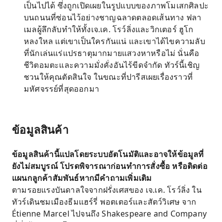
เป็นไปได้ ซึ่งถูกเปิดเผยในรูปแบบของภาพโมเสกศิลปะ
บนถนนที่ซ่อนไว้อย่างชาญฉลาดตลอดเส้นทาง ฟลา
เมลผู้ลึกลับทำให้ทั้งเจ.เค. โรว์ลิ่งและวิกเตอร์ ฮูโก
หลงใหล แต่เขาเป็นใครกันแน่ และเขาได้ไขความลับ
ที่นักเล่นแร่แปรธาตุมากมายแสวงหาหรือไม่ นั่นคือ
ชีวิตอมตะและความมั่งคั่งอันไร้ขีดจำกัด ทัวร์นี้เชิญ
ชวนให้คุณตัดสินใจ ในขณะที่ปารีสเผยเรื่องราวที่
มหัศจรรย์ที่สุดออกมา
ข้อมูลสินค้า
ข้อมูลสินค้านี้แปลโดยระบบอัตโนมัติและอาจให้ข้อมูลที่
ยังไม่สมบูรณ์ โปรดพิจารณาก่อนทำการสั่งซื้อ หรือติดต่อ
แผนกลูกค้าสัมพันธ์หากมีคำถามเพิ่มเติม
ตามรอยแรงบันดาลใจจากฝรั่งเศสของ เจ.เค. โรว์ลิ่ง ใน
ทัวร์เดินชมเมืองธีมแฮร์รี่ พอตเตอร์และสัตว์วิเศษ จาก
Étienne Marcel ไปจนถึง Shakespeare and Company