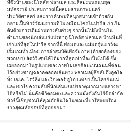
ที่ซึ่งบ้านของนิโคลัส ฟลาเมล และศิลปะบนถนนสุด
มหัศจรรย์ ประสบการณ์นี้ผสมผสานภาพยนตร์
ประวัติศาสตร์ และการค้นพบที่สนุกสนานเข้าด้วยกัน
กลายเป็นทัวร์วัฒนธรรมที่ไม่เหมือนใครในปารีส เราเริ่ม
ต้นด้วยการเดินผ่านทางลับต่างๆ จากนั้นไปยังบ้านใน
ตำนานของนักเล่นแร่แปรธาตุ นิโคลัส ฟลาเมล บ้านหินที่
เก่าแก่ที่สุดในปารีส จากที่นี่ พ่อมดและแม่มดรุ่นเยาว์จะ
เริ่มเกมทั่วเมือง: การล่าสมบัติเพื่อจับภาพ (ด้วยกล้องของ
พวกเขา) สัตว์วิเศษให้ได้มากที่สุดเท่าที่จะเป็นไปได้ ซึ่ง
เผยออกมาในรูปแบบของภาพโมเสกศิลปะบนถนนที่ซ่อน
ไว้อย่างชาญฉลาดตลอดเส้นทาง ฟลาเมลผู้ลึกลับดึงดูดใจ
ทั้ง เจ.เค. โรว์ลิ่ง และวิกเตอร์ ฮูโก แต่เขาเป็นใครกันแน่
และเขาไขความลับที่นักเล่นแร่แปรธาตุมากมายแสวงหา
ได้หรือไม่ นั่นคือชีวิตอมตะและความมั่งคั่งอันไร้ขีดจำกัด
ทัวร์นี้เชิญชวนให้คุณตัดสินใจ ในขณะที่ปารีสเผยเรื่อง
ราวสุดมหัศจรรย์ที่สุดออกมา