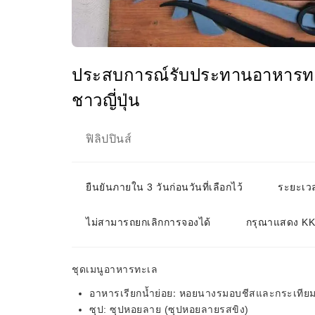
ประสบการณ์รับประทานอาหารทะเล
ชาวญี่ปุ่น
ฟิลิปปินส์
ยืนยันภายใน 3 วันก่อนวันที่เลือกไว้
ระยะเวล
ไม่สามารถยกเลิกการจองได้
กรุณาแสดง KKd
ชุดเมนูอาหารทะเล
อาหารเรียกน้ำย่อย: หอยนางรมอบชีสและกระเทีย
ซุป: ซุปหอยลาย (ซุปหอยลายรสขิง)