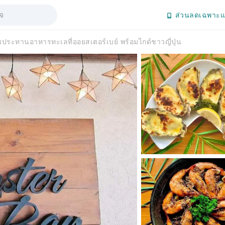
ส่วนลดเฉพาะแ
ประทานอาหารทะเลที่ออยสเตอร์เบย์ พร้อมไกด์ชาวญี่ปุ่น