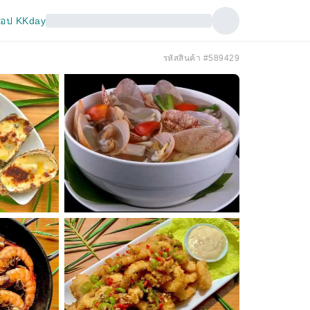
อป KKday
รหัสสินค้า #589429