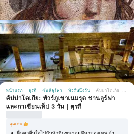
5
หน้าแรก
ตุรกี
ซันลีอุร์ฟา
ทัวร์หนึ่งวัน
คัปปาโดเกีย: ทัวร์ภูเขาเนมรุต ชานลูร์ฟา และกาเซียนเท็ป 3 วัน | ตุรกี
คัปปาโดเกีย: ทัวร์ภูเขาเนมรุต ชานลูร์ฟา
และกาเซียนเท็ป 3 วัน | ตุรกี
จุดเด่น
ตื่นตาตื่นใจไปกับหัวหินขนาดมหึมาของเทพเจ้า