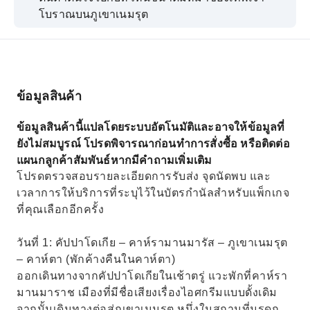
โบราณบนภูเขาเนมรุต
สำรวจโกเบคลี เทเป กลุ่มวิหารที่เก่าแก่ที่สุดในโลก
เท่าที่รู้จักกัน
เยี่ยมชมพิพิธภัณฑ์โมเสกเซอุกมาแห่งกาซิอันเตป
และชมโมเสกโรมัน
ข้อมูลสินค้า
ค้นพบมัสยิด Halil-ur Rahman อันเก่าแก่ใน
ข้อมูลสินค้านี้แปลโดยระบบอัตโนมัติและอาจให้ข้อมูลที่
shanlıurfa
ยังไม่สมบูรณ์ โปรดพิจารณาก่อนทำการสั่งซื้อ หรือติดต่อ
ลิ้มลองรสชาติบาคลาวาต้นตำรับจากกาซิอันเตปใน
แผนกลูกค้าสัมพันธ์หากมีคำถามเพิ่มเติม
เมืองเก่า
โปรดตรวจสอบรายละเอียดการรับส่ง จุดนัดพบ และ
เวลาการให้บริการที่ระบุไว้ในบัตรกำนัลสำหรับแพ็กเกจ
ที่คุณเลือกอีกครั้ง
วันที่ 1: คัปปาโดเกีย – คาห์รามานมารัส – ภูเขาเนมรุต
– คาห์ตา (พักค้างคืนในคาห์ตา)
ออกเดินทางจากคัปปาโดเกียในเช้าตรู่ แวะพักที่คาห์รา
มานมาราช เมืองที่มีชื่อเสียงเรื่องไอศกรีมแบบดั้งเดิม
จากนั้นเดินทางต่อสู่ภูเขาเนมรุต หนึ่งในสถานที่มรดก