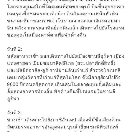
โลกของยูเนสโกที่โดดเด่นที่สุดของตุรกี ปีนขึ้นสู่ยอดเขา
เนมรุตเพื่อชมพระอาทิตย์ตกดินอันงดงามเหนือหัวหิน
ขนาดมหึมาของเทพเจ้าโบราณจากอาณาจักรคอมมา
จีน หลังจากพระอาทิตย์ตกดินแล้ว เดินทางไปยังโรงแรม
ของคุณในเมืองคาห์ตาเพื่อพักค้างคืน
วันที่ 2:
หลังอาหารเช้า ออกเดินทางไปยังเมืองชานลีอูร์ฟา เมือง
แห่งศาสดา เยี่ยมชมบาลีคลีโกล (สระปลาศักดิ์สิทธิ์)
และมัสยิดฮาลิล-อูร์ ราห์มานอันเก่าแก่ สำรวจโกเบคลี
เตเป กลุ่มวิหารที่เก่าแก่ที่สุดในโลก ซึ่งมีอายุย้อนไปถึง
9600 ปีก่อนคริสตกาล เดินเล่นในตลาดแบบดั้งเดิมและ
ลิ้มลองอาหารท้องถิ่น พักค้างคืนที่โรงแรมในชานลี
อูร์ฟา
วันที่ 3:
ช่วงเช้า เดินทางไปยังกาซิอันเตป เมืองที่มีชื่อเสียงด้าน
วัฒนธรรมอาหารอันอุดมสมบูรณ์ เยี่ยมชมพิพิธภัณฑ์