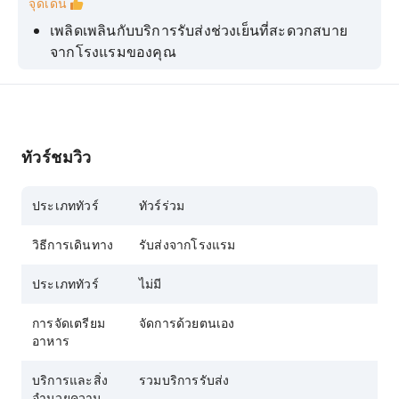
จุดเด่น
เพลิดเพลินกับบริการรับส่งช่วงเย็นที่สะดวกสบาย
จากโรงแรมของคุณ
สัมผัสบรรยากาศอันคึกคักของถนนช้อปปิ้งที่เต็มไป
ด้วยแสงสี เสียงเพลง และความสนุกสนาน
สำรวจคาเฟ่ ร้านค้า และการแสดงริมถนนได้ตามใจ
ชอบ
ทัวร์ชมวิว
ประเภททัวร์
ทัวร์ร่วม
วิธีการเดินทาง
รับส่งจากโรงแรม
ประเภททัวร์
ไม่มี
การจัดเตรียม
จัดการด้วยตนเอง
อาหาร
บริการและสิ่ง
รวมบริการรับส่ง
อำนวยความ