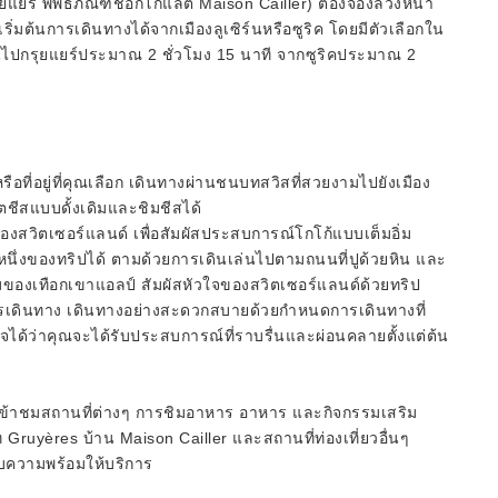
ยแยร์ พิพิธภัณฑ์ช็อกโกแลต Maison Cailler) ต้องจองล่วงหน้า
เริ่มต้นการเดินทางได้จากเมืองลูเซิร์นหรือซูริค โดยมีตัวเลือกใน
์นไปกรุยแยร์ประมาณ 2 ชั่วโมง 15 นาที จากซูริคประมาณ 2
อที่อยู่ที่คุณเลือก เดินทางผ่านชนบทสวิสที่สวยงามไปยังเมือง
ตชีสแบบดั้งเดิมและชิมชีสได้
ของสวิตเซอร์แลนด์ เพื่อสัมผัสประสบการณ์โกโก้แบบเต็มอิ่ม
ึ่งของทริปได้ ตามด้วยการเดินเล่นไปตามถนนที่ปูด้วยหิน และ
ของเทือกเขาแอลป์ สัมผัสหัวใจของสวิตเซอร์แลนด์ด้วยทริป
ารเดินทาง เดินทางอย่างสะดวกสบายด้วยกำหนดการเดินทางที่
นใจได้ว่าคุณจะได้รับประสบการณ์ที่ราบรื่นและผ่อนคลายตั้งแต่ต้น
าเข้าชมสถานที่ต่างๆ การชิมอาหาร อาหาร และกิจกรรมเสริม
Gruyères บ้าน Maison Cailler และสถานที่ท่องเที่ยวอื่นๆ
กับความพร้อมให้บริการ