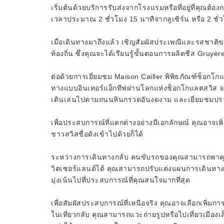
เริ่มต้นด้วยบริการรับส่งจากโรงแรมหรือที่อยู่ที่คุณต้อ
เวลาประมาณ 2 ชั่วโมง 15 นาทีจากลูเซิร์น หรือ 2 ช
เมื่อเดินทางมาถึงแล้ว เชิญสัมผัสประเพณีและรสชาติข
ท้องถิ่น ซึ่งคุณจะได้เรียนรู้ขั้นตอนการผลิตชีส Gruyère
ต่อด้วยการเยี่ยมชม Maison Cailler พิพิธภัณฑ์ช็อกโก
ทางแบบอินเทอร์แอ็กทีฟผ่านโลกแห่งช็อกโกแลตสวิส จ
เดินเล่นไปตามถนนหินกรวดอันงดงาม และเยี่ยมชมปร
เพื่อประสบการณ์ที่แตกต่างอย่างมีเอกลักษณ์ คุณอาจเพ
ชาวสวิสชื่อดังเข้าไปด้วยก็ได้
ระหว่างการเดินทางกลับ คนขับรถของคุณสามารถพาคุณแว
วิตเซอร์แลนด์ได้ คุณสามารถปรับแต่งแผนการเดินทางไ
มุ่งเน้นไปที่ประสบการณ์ที่คุณสนใจมากที่สุด
เพื่อสัมผัสประสบการณ์ที่เหนือจริง คุณอาจเลือกเพิ่มกา
ในเที่ยวกลับ คุณสามารถแวะถ่ายรูปหรือไปเที่ยวเมืองเล