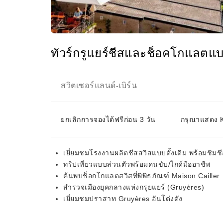
ทัวร์กรูแยร์ชีสและช็อคโกแลตแบบ
สวิตเซอร์แลนด์
เบิร์น
-
ยกเลิกการจองได้ฟรีก่อน 3 วัน
กรุณาแสดง KK
เยี่ยมชมโรงงานผลิตชีสสวิสแบบดั้งเดิม พร้อมชิ
ทริปเที่ยวแบบส่วนตัวพร้อมคนขับ/ไกด์มืออาชีพ
ค้นพบช็อกโกแลตสวิสที่พิพิธภัณฑ์ Maison Cailler
สำรวจเมืองยุคกลางแห่งกรุยแยร์ (Gruyères)
เยี่ยมชมปราสาท Gruyères อันโด่งดัง