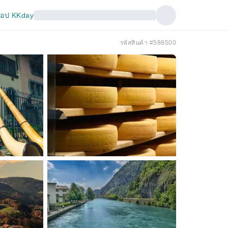
อป KKday
รหัสสินค้า #588500