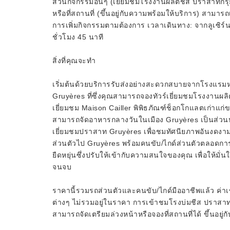
ส่วนกิจกรรมอื่นๆ (เยี่ยมชมโรงงานผลิตชีส ปราสาทกรุ
หรือที่สถานที่ (ขึ้นอยู่กับความพร้อมให้บริการ) สามารถ
การเพิ่มกิจกรรมตามต้องการ เวลาเดินทาง: จากลูเซิร
ชั่วโมง 45 นาที
สิ่งที่คุณจะทำ
เริ่มต้นด้วยบริการรับส่งอย่างสะดวกสบายจากโรงแรมหรื
Gruyères ที่ซึ่งคุณสามารถจองทัวร์เยี่ยมชมโรงงานผลิ
เยี่ยมชม Maison Cailler พิพิธภัณฑ์ช็อกโกแลตเก่าแก่
สามารถจัดอาหารกลางวันในเมือง Gruyères เป็นส่วนหน
เยี่ยมชมปราสาท Gruyères เพื่อชมทัศนียภาพอันงดงาม
ส่วนตัวไป Gruyères พร้อมคนขับ/ไกด์ส่วนตัวตลอดก
ยืดหยุ่นซึ่งปรับให้เข้ากับความสนใจของคุณ เพื่อให้มั่
จนจบ
ราคานี้รวมรถส่วนตัวและคนขับ/ไกด์มืออาชีพแล้ว ค่
ต่างๆ ไม่รวมอยู่ในราคา การเข้าชมโรงบ่มชีส ปราสาท 
สามารถจัดเตรียมล่วงหน้าหรือจองที่สถานที่ได้ ขึ้นอยู่