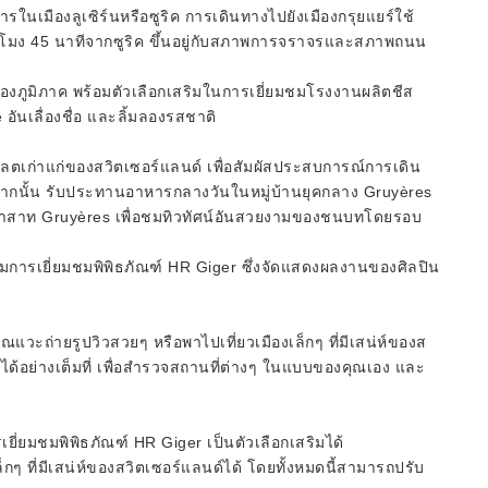
งการในเมืองลูเซิร์นหรือซูริค การเดินทางไปยังเมืองกรุยแยร์ใช้
ั่วโมง 45 นาทีจากซูริค ขึ้นอยู่กับสภาพการจราจรและสภาพถนน
องภูมิภาค พร้อมตัวเลือกเสริมในการเยี่ยมชมโรงงานผลิตชีส
 อันเลื่องชื่อ และลิ้มลองรสชาติ
แลตเก่าแก่ของสวิตเซอร์แลนด์ เพื่อสัมผัสประสบการณ์การเดิน
ากนั้น รับประทานอาหารกลางวันในหมู่บ้านยุคกลาง Gruyères
าสาท Gruyères เพื่อชมทิวทัศน์อันสวยงามของชนบทโดยรอบ
ิ่มการเยี่ยมชมพิพิธภัณฑ์ HR Giger ซึ่งจัดแสดงผลงานของศิลปิน
ะถ่ายรูปวิวสวยๆ หรือพาไปเที่ยวเมืองเล็กๆ ที่มีเสน่ห์ของส
ด้อย่างเต็มที่ เพื่อสำรวจสถานที่ต่างๆ ในแบบของคุณเอง และ
รเยี่ยมชมพิพิธภัณฑ์ HR Giger เป็นตัวเลือกเสริมได้
็กๆ ที่มีเสน่ห์ของสวิตเซอร์แลนด์ได้ โดยทั้งหมดนี้สามารถปรับ