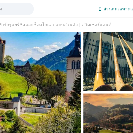
ส่วนลดเฉพาะแ
ทัวร์กรูแยร์ชีสและช็อคโกแลตแบบส่วนตัว | สวิตเซอร์แลนด์