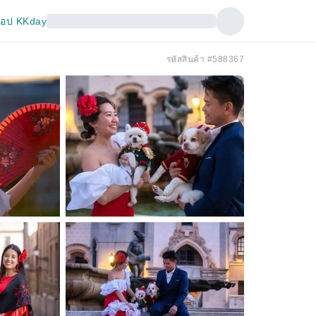
อป KKday
รหัสสินค้า #588367