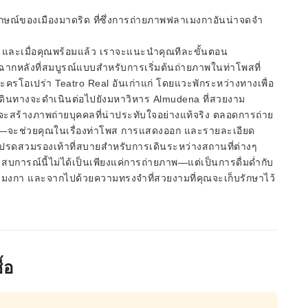
ลักษณ์ของเมืองมาดริด ที่ซึ่งการถ่ายภาพฟลาเมงกาอันน่าจดจำ
ใส และเมื่อคุณพร้อมแล้ว เราจะแนะนำคุณทีละขั้นตอน
ฉากหลังที่สมบูรณ์แบบสำหรับการเริ่มต้นถ่ายภาพในท่าโพสที่
ครโอเปร่า Teatro Real อันเก่าแก่ โดยแวะพักระหว่างทางเพื่อ
ดินทางจะดำเนินต่อไปยังมหาวิหาร Almudena ที่สวยงาม
างจะสร้างภาพถ่ายบุคคลที่น่าประทับใจอย่างแท้จริง ตลอดการถ่าย
จะช่วยคุณในเรื่องท่าโพส การแสดงออก และรายละเอียด
า โปรดสวมรองเท้าที่สบายสำหรับการเดินระหว่างสถานที่ต่างๆ
บการณ์นี้ไม่ได้เป็นเพียงแค่การถ่ายภาพ—แต่เป็นการดื่มด่ำกับ
มงกา และจากไปด้วยความทรงจำที่สวยงามที่คุณจะเก็บรักษาไว้
้อ