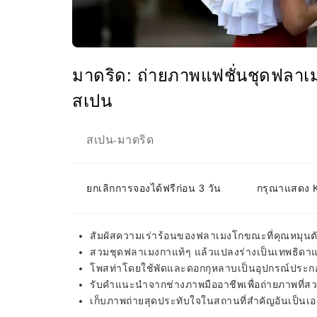
มาดริด: ถ่ายภาพแฟชั่นชุดฟลา
สเปน
สเปน
มาดริด
-
ยกเลิกการจองได้ฟรีก่อน 3 วัน
กรุณาแสดง KK
สัมผัสความเร่าร้อนของฟลาเมงโกขณะที่คุณหมุน
สวมชุดฟลาเมงกาแท้ๆ แล้วแปลงร่างเป็นเทพธิดา
โพสท่าโดยใช้พัดและดอกกุหลาบเป็นอุปกรณ์ประก
รับคำแนะนำจากช่างภาพมืออาชีพเพื่อถ่ายภาพที่ส
เก็บภาพถ่ายสุดประทับใจในสถานที่สำคัญอันเป็นเ