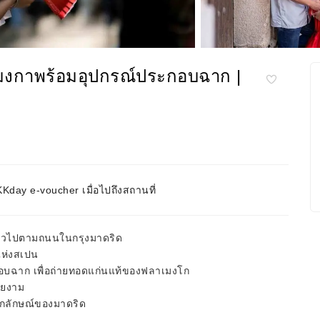
เมงกาพร้อมอุปกรณ์ประกอบฉาก |
day e-voucher เมื่อไปถึงสถานที่
ตัวไปตามถนนในกรุงมาดริด
แห่งสเปน
อบฉาก เพื่อถ่ายทอดแก่นแท้ของฟลาเมงโก
วยงาม
อกลักษณ์ของมาดริด