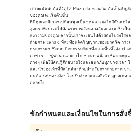
เราจะนัดพบกันที่จัตุรัส Plaza de España อันเป็นสัญ
ของคุณจะเริ่มต้นขึ้น
ที่นี่คุณจะมีเวลาเปลี่ยนชุดเป็นชุดฟลาเมงโกสีสันสด
จุดแรกที่เราจะไปคือพระราชวังหลวงอันงดงาม ซึ่งเป็น
สง่างามของคุณ จากนั้นเราจะเดินไปด้วยกันไปยังโรงละ
ถ่ายภาพ candid ที่สะท้อนจิตวิญญาณของมาดริด การเ
ตระการตา ซึ่งสถาปัตยกรรมที่น่าทึ่งและพื้นที่โล่งกว้
ภาพ เรา—ซูซานาและยาโก ช่างภาพมืออาชีพของคุณ—
ต่างๆ เพื่อให้คุณรู้สึกสบายใจและสนุกกับทุกช่วงเวล
และนำรองเท้าที่มีสไตล์มาด้วยสำหรับการถ่ายภาพ ประส
มนต์เสน่ห์ของเมือง โอบรับจังหวะของจิตวิญญาณฟลาเ
ตลอดไป
ข้อกำหนดและเงื่อนไขในการสั่งซื