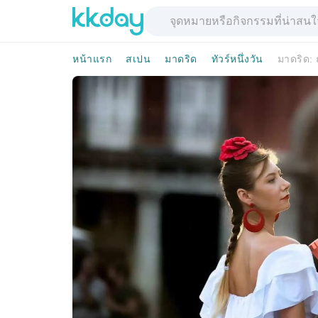
หน้าแรก
สเปน
มาดริด
ทัวร์หนึ่งวัน
มาดริด: