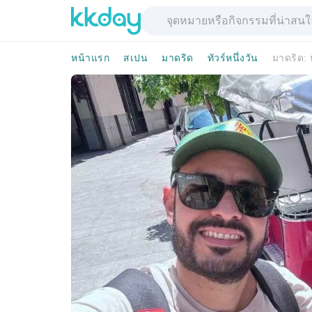
หน้าแรก
สเปน
มาดริด
ทัวร์หนึ่งวัน
มาดริด: ท