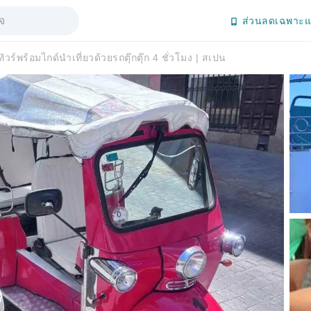
ส่วนลดเฉพาะแ
ัวร์พร้อมไกด์นำเที่ยวด้วยรถตุ๊กตุ๊ก 4 ชั่วโมง | สเปน