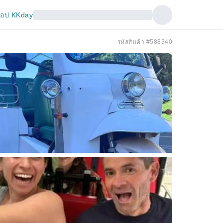
อป KKday
รหัสสินค้า #588340