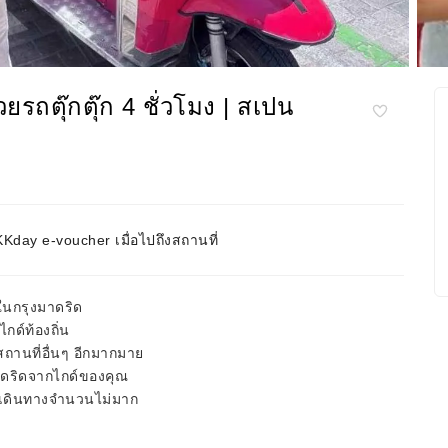
ยรถตุ๊กตุ๊ก 4 ชั่วโมง | สเปน
day e-voucher เมื่อไปถึงสถานที่
ในกรุงมาดริด
กด์ท้องถิ่น
ถานที่อื่นๆ อีกมากมาย
าดริดจากไกด์ของคุณ
ักเดินทางจำนวนไม่มาก