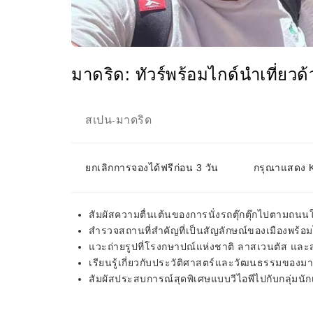
มาดริด: ทัวร์พร้อมไกด์นำเที่ยวด้ว
สเปน
มาดริด
-
ยกเลิกการจองได้ฟรีก่อน 3 วัน
กรุณาแสดง KK
สัมผัสความตื่นเต้นของการนั่งรถตุ๊กตุ๊กไปตามถนน
สำรวจสถานที่สำคัญที่เป็นสัญลักษณ์ของเมืองพร้อมไ
แวะถ่ายรูปที่โรงกษาปณ์แห่งชาติ ลาสเวนตัส และส
เรียนรู้เกี่ยวกับประวัติศาสตร์และวัฒนธรรมของม
สัมผัสประสบการณ์สุดพิเศษแบบวีไอพีไปกับกลุ่มน