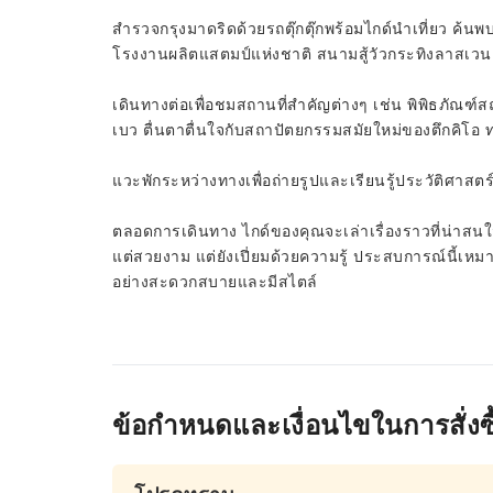
สำรวจกรุงมาดริดด้วยรถตุ๊กตุ๊กพร้อมไกด์นำเที่ยว ค้น
โรงงานผลิตแสตมป์แห่งชาติ สนามสู้วัวกระทิงลาสเวน
เดินทางต่อเพื่อชมสถานที่สำคัญต่างๆ เช่น พิพิธภัณ
เบว ตื่นตาตื่นใจกับสถาปัตยกรรมสมัยใหม่ของตึกคิโอ 
แวะพักระหว่างทางเพื่อถ่ายรูปและเรียนรู้ประวัติศาสต
ตลอดการเดินทาง ไกด์ของคุณจะเล่าเรื่องราวที่น่าสนใจแ
แต่สวยงาม แต่ยังเปี่ยมด้วยความรู้ ประสบการณ์นี้เห
อย่างสะดวกสบายและมีสไตล์
ข้อกำหนดและเงื่อนไขในการสั่งซื