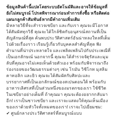
ข้อมูลสินค้านี้แปลโดยระบบอัตโนมัติและอาจให้ข้อมูลที่
ยังไม่สมบูรณ์ โปรดพิจารณาก่อนทำการสั่งซื้อ หรือติดต่อ
แผนกลูกค้าสัมพันธ์หากมีคำถามเพิ่มเติม
มีหลายวิธีที่จะสำรวจเซบียา และกับเรา คุณจะมีโอกาส
ได้สัมผัสทุกวิธี คุณจะได้ใกล้ชิดกับอนุสรณ์สถานที่เป็น
สัญลักษณ์ที่สุด ค้นพบประวัติศาสตร์อันน่าหลงใหลที่เต็ม
ไปด้วยเรื่องราว เรียนรู้เกี่ยวกับบุคคลสำคัญที่สุด ฟัง
ตำนานที่น่าประหลาดใจ และเพลิดเพลินไปกับประเพณีที่
เป็นเอกลักษณ์ นอกจากนี้ คุณจะได้สำรวจจัตุรัสและมุม
ลับที่คุณอาจไม่เคยเห็นด้วยตัวเอง พร้อมกับพิจารณาถึง
ร่องรอยของวัฒนธรรมต่างๆ เช่น โรมัน วิซิโกท มุสลิม
คาทอลิก และยิว คุณจะได้สัมผัสกับศิลปะและ
บรรยากาศที่เป็นเอกลักษณ์ของสเปนตอนใต้ พร้อมกับ
อาหารเลิศรสที่เป็นส่วนหนึ่งของมรดกของเรา ใช้ชีวิต
ในเซบียาอย่างเต็มที่ ถ้าคุณมา คุณจะต้องอยากกลับมา
อีก! เราเป็นชาวเซบียา และเราจะแสดงให้คุณเห็นเมือง
ของเราด้วยหัวใจทั้งหมดของเรา! เราจะไปเยี่ยมชม:
✔ ศูนย์กลางประวัติศาสตร์ที่สมบูรณ์แบบ