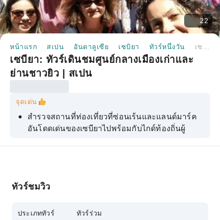
22
หน้าแรก
สเปน
อันดาลูเซีย
เซบิยา
ทัวร์หนึ่งวัน
เซบียา: ทัวร์เดินชมศูนย์กลางเมืองเก่าและย่านชาวยิว | สเปน
เซบียา: ทัวร์เดินชมศูนย์กลางเมืองเก่าและ
ย่านชาวยิว | สเปน
จุดเด่น
สำรวจสถานที่ท่องเที่ยวที่ซ่อนเร้นและแลนด์มาร์ค
อันโดดเด่นของเซบียาไปพร้อมกับไกด์ท้องถิ่นผู้
เชี่ยวชาญ
สำรวจประวัติศาสตร์อันยาวนานของเมือง ตั้งแต่
สมัยโรมันจนถึงสมัยมุสลิม ด้วยทัวร์พร้อมไกด์นำ
เที่ยวที่ไม่เหมือนใคร
ทัวร์ชมวิว
เราจะพาคุณไปสำรวจมุมลับและตำนานอันเป็น
เอกลักษณ์ที่คนท้องถิ่นเท่านั้นที่รู้
ประเภททัวร์
ทัวร์ร่วม