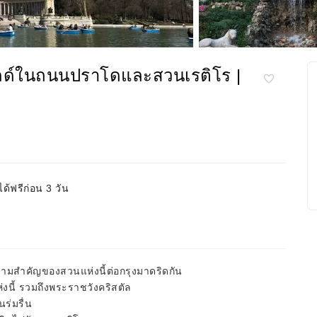
มไกด์ในถนนปราโดและสวนเรติโร |
ด้ฟรีก่อน 3 วัน
มสำคัญของสวนแห่งนี้ต่อกรุงมาดริดกัน
ี้ รวมถึงพระราชวังคริสตัล
ร่มรื่น