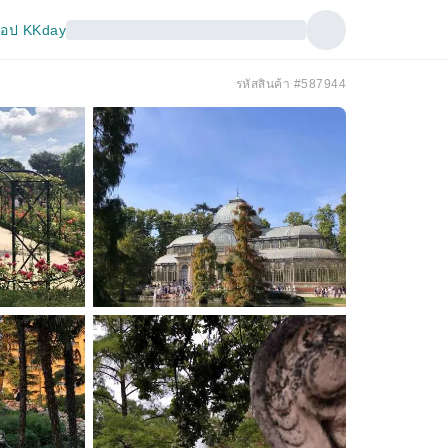
อป KKday
รหัสสินค้า #587944