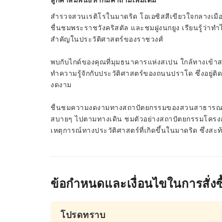
ลูกค้าสัมพันธ์หากมีคำถามเพิ่มเติม
สำรวจสวนเรติโรในมาดริด โอเอซิสสีเขียวใจกลางเมือง
ชื่นชมพระราชวังคริสตัล และชมฝูงนกยูง เรียนรู้ว่า
สำคัญในประวัติศาสตร์ของราชวงศ์
พบกับไกด์ของคุณที่มุมธนาคารแห่งสเปน ใกล้ทางเข้าสถา
ทำความรู้จักกับประวัติศาสตร์ของถนนปราโด ซึ่งอยู่ติด
งดงาม
ชื่นชมความงดงามทางสถาปัตยกรรมของสวนสาธารณะ และ
สบายๆ ไปตามทางเดิน ชมตัวอย่างสถาปัตยกรรมโครงสร้างไ
เหตุการณ์ทางประวัติศาสตร์ที่เกิดขึ้นในมาดริด ซึ่
ข้อกำหนดและเงื่อนไขในการสั่งซื
โปรดทราบ