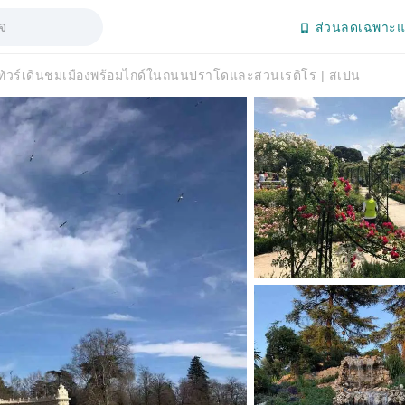
ส่วนลดเฉพาะแ
 ทัวร์เดินชมเมืองพร้อมไกด์ในถนนปราโดและสวนเรติโร | สเปน